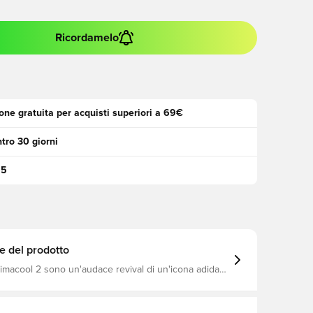
Ricordamelo
one gratuita per acquisti superiori a 69€
tro 30 giorni
95
e del prodotto
imacool 2 sono un'audace revival di un'icona adidas.
originale Climacool 1, questa edizione riporta i dettagli
 per offrire un look immediatamente riconoscibile e
ttere. La vestibilità regolare offre una sensazione