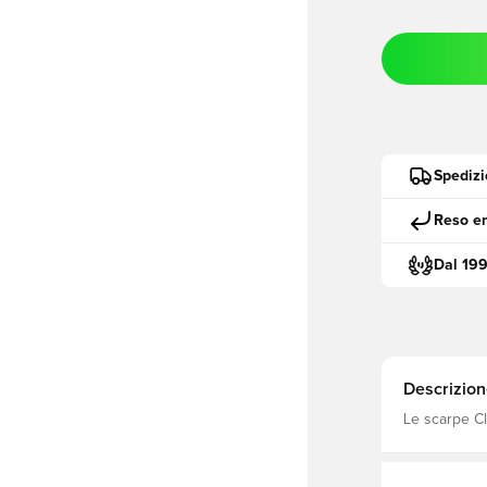
Spedizi
Reso en
Dal 19
Descrizion
Le scarpe Cl
Ispirata all'
di design OG
ricco di cara