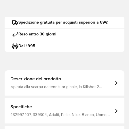
Spedizione gratuita per acquisti superiori a 69€
Reso entro 30 giorni
Dal 1995
Descrizione del prodotto
Ispirata alla scarpa da tennis originale, la Killshot 2
aggiorna il design classico con una varietà di pelli
testurizzate per un look fresco Dai morbidi camosci alle
pelli lisce con la lucentezza perfetta, è un'attitudine da
campo con un tocco moderno La tomaia in pelle con
Specifiche
dettagli in pelle scamosciata si ammorbidisce e acquista
un carattere vintage con l'usura La suola in gomma
432997-107, 339304, Adulti, Pelle, Nike, Bianco, Uomo,
aggiunge un look retrò e una trazione duratura
Sneaker