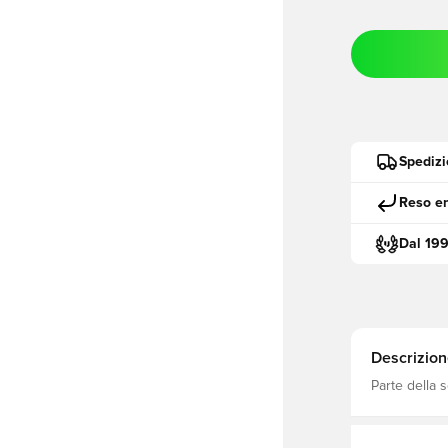
Spedizi
Reso en
Dal 19
Descrizion
Parte della 
AEROREADY al
asciutta e fresc
100% in polie