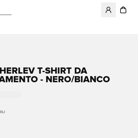
Apre una finestr
 HERLEV T-SHIRT DA
AMENTO - NERO/BIANCO
ILI