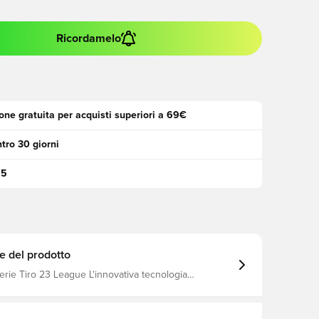
Ricordamelo
one gratuita per acquisti superiori a 69€
tro 30 giorni
95
e del prodotto
serie Tiro 23 League L'innovativa tecnologia
lontana l'umidità dal corpo, lasciandola comoda,
a Scollo a V Vestibilità aderente Realizzato al
stere riciclato.