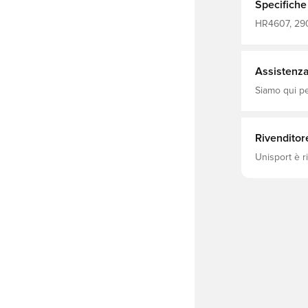
Specifiche
HR4607, 2905
adidas Tiro, 
Assistenza 
Siamo qui per
Rivenditor
Unisport è r