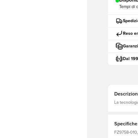
Disponib
Tempi di 
Spedizi
Reso en
Garanzi
Dal 19
Descrizion
La tecnologia
un'evaporazi
Specifiche
FZ9758-010, 
100% Polyes