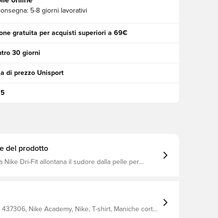
ile online
consegna:
5-8 giorni lavorativi
one gratuita per acquisti superiori a 69€
tro 30 giorni
a di prezzo Unisport
95
e del prodotto
 Nike Dri-Fit allontana il sudore dalla pelle per
one più rapida e la aiuta a rimanere asciutto e
comodo Vestibilità aderente 100% poliestere
437306, Nike Academy, Nike, T-shirt, Maniche corte,
ter, Uomo, Donna, Bambini, Nero