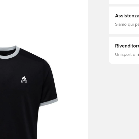
Assistenza 
Siamo qui per
Rivenditor
Unisport è r