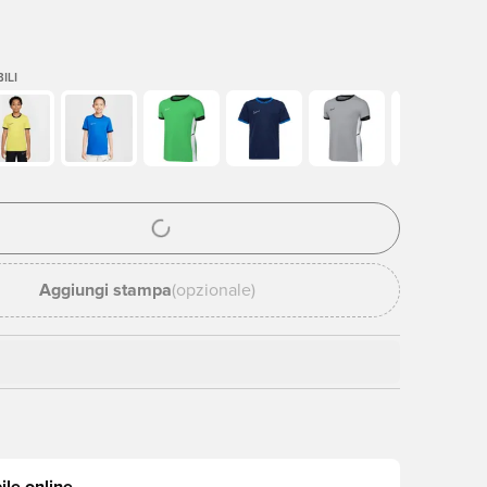
ILI
stra modale per accedere o registrarsi come membro
Aggiungi stampa
(opzionale)