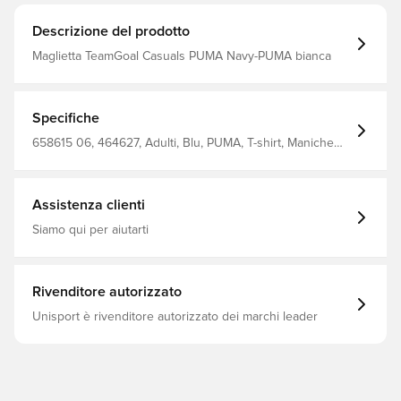
Descrizione del prodotto
Maglietta TeamGoal Casuals PUMA Navy-PUMA bianca
Specifiche
658615 06, 464627, Adulti, Blu, PUMA, T-shirt, Maniche
corte, Main Material 1: 78 Cotton, 22 Cotton Recycled -
Single Jersey - 160.00 G/M² - Piece Dyed - Chemical-
Regular Finishing
Assistenza clienti
Siamo qui per aiutarti
Rivenditore autorizzato
Unisport è rivenditore autorizzato dei marchi leader