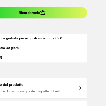
Ricordamelo
one gratuita per acquisti superiori a 69€
tro 30 giorni
95
e del prodotto
stile di gioco con questa maglietta al livello
Con logo CAT ad alta densità, blocchi di colore a
un'elegante custodia frontale con lente inversa. Con
a dryCELL di PUMA bleibst du trocken et bist für alles