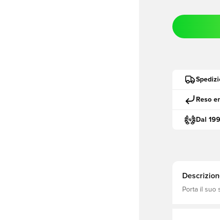
Spedizi
Reso en
Dal 19
Descrizion
Porta il suo 
successivo. 
contrasto e 
la tecnologi