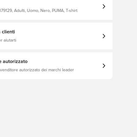
die Energie, power durch deinen Tag. Vestibilità
 g/m², tessuto in jersey singolo Lunghezza regolare
schnitt Manica corta Dettagli del marchio PUMA
79129, Adulti, Uomo, Nero, PUMA, T-shirt
clienti
 aiutarti
e autorizzato
ivenditore autorizzato dei marchi leader