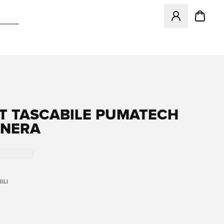
Apre una finestr
RT TASCABILE PUMATECH
 NERA
ILI