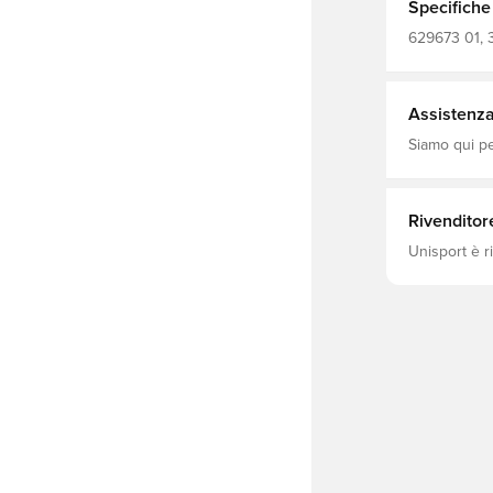
bereit. Spüre 
Specifiche
regolare 160
Rundhalsaus
629673 01, 3
Assistenza 
Siamo qui per
Rivenditor
Unisport è r