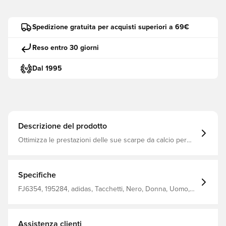
Spedizione gratuita per acquisti superiori a 69€
Reso entro 30 giorni
Dal 1995
Descrizione del prodotto
Ottimizza le prestazioni delle sue scarpe da calcio per
campi bagnati con questa chiave per tacchetti. Lo tenga
in borsa per avvitare o sostituire le tacchette per
adattarsi alle condizioni. È realizzato in alluminio
resistente. 100 alluminio Taglia unica per tutti Chiave per
Specifiche
tacchetti adatta per scarpe su terreni accidentati.
FJ6354, 195284, adidas, Tacchetti, Nero, Donna, Uomo,
Adulti
Assistenza clienti