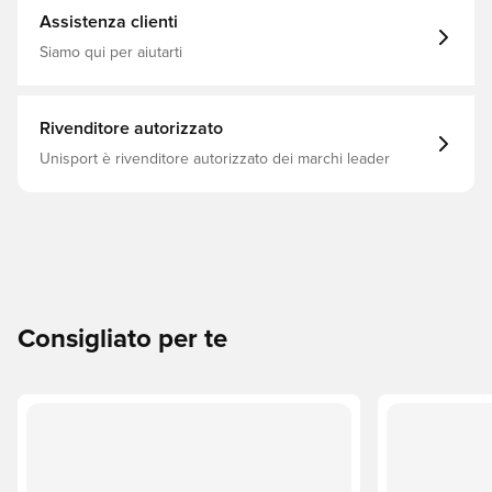
100% poliestere (riciclato) Tasca frontale con cerniera
Assistenza clienti
Tasche laterali Spallacci imbottiti regolabili
Siamo qui per aiutarti
Rivenditore autorizzato
Unisport è rivenditore autorizzato dei marchi leader
Consigliato per te