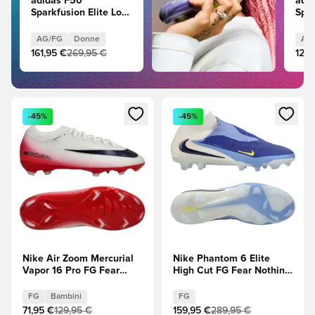
adidas F50
adi
Sparkfusion Elite Low
Spar
Cut Laceless FG/AG
Cut
Radiant Blaze - Tono
Blaz
AG/FG
Donne
AG
viola/Lucid Lemon
viol
161,95 €
269,95 €
129,
(Giallo)/Purple Rush
(Gia
(Viola) Donna
(Vio
Apre una finestra modale per accedere o registrarsi come m
Apre una finestra modale per
-45%
-45%
Nike Air Zoom Mercurial
Nike Phantom 6 Elite
Vapor 16 Pro FG Fear
High Cut FG Fear Nothing
Nothing -
- Racer Blue (Blu)/Dark
Bianco/University Red
Obsidian (Nero)
FG
Bambini
FG
(Rosso)/Dark Obsidian
71,95 €
129,95 €
159,95 €
289,95 €