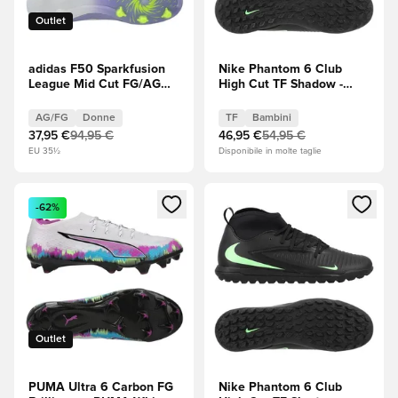
Outlet
adidas F50 Sparkfusion
Nike Phantom 6 Club
League Mid Cut FG/AG
High Cut TF Shadow -
Radiant Blaze - Tono
Nero/Illusion Green
viola/Lucid Lemon
Bambini
AG/FG
Donne
TF
Bambini
(Giallo)/Purple Rush
37,95 €
94,95 €
46,95 €
54,95 €
(Viola) Donna
EU 35½
Disponibile in molte taglie
Apre una finestra modale per accedere o registrarsi come m
Apre una finestra modale per
-62%
Outlet
PUMA Ultra 6 Carbon FG
Nike Phantom 6 Club