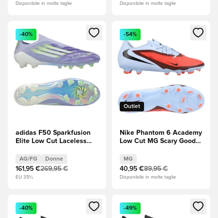
Disponibile in molte taglie
Disponibile in molte taglie
Apre una finestra modale per accedere o registrarsi come m
Apre una finestra modale per
-40%
-54%
Outlet
adidas F50 Sparkfusion
Nike Phantom 6 Academy
Elite Low Cut Laceless
Low Cut MG Scary Good -
FG/AG Radiant Blaze -
Tinta reale/Bright
Tono viola/Lucid Lemon
Crimson (Rosso)
AG/FG
Donne
MG
(Giallo)/Purple Rush
161,95 €
269,95 €
40,95 €
89,95 €
(Viola) Donna
EU 35½
Disponibile in molte taglie
Apre una finestra modale per accedere o registrarsi come m
Apre una finestra modale per
-40%
-49%