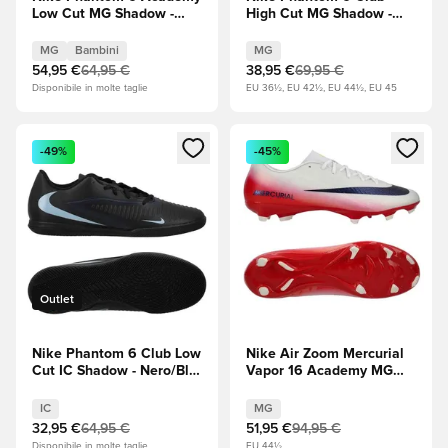
Low Cut MG Shadow -
High Cut MG Shadow -
Nero/Illusion Green
Nero/Blu ghiaccio
Bambini
MG
Bambini
MG
54,95 €
64,95 €
38,95 €
69,95 €
Disponibile in molte taglie
EU 36½, EU 42½, EU 44½, EU 45
Apre una finestra modale per accedere o registrarsi come m
Apre una finestra modale per
-49%
-45%
Outlet
Nike Phantom 6 Club Low
Nike Air Zoom Mercurial
Cut IC Shadow - Nero/Blu
Vapor 16 Academy MG
ghiaccio
Fear Nothing -
Bianco/University Red
IC
MG
(Rosso)/Dark Obsidian
32,95 €
64,95 €
51,95 €
94,95 €
(Nero)
Disponibile in molte taglie
EU 44½