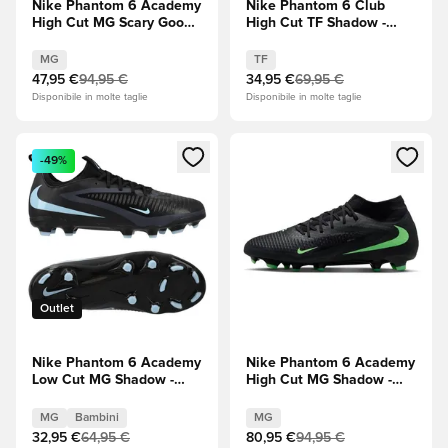
Nike Phantom 6 Academy
Nike Phantom 6 Club
High Cut MG Scary Good -
High Cut TF Shadow -
Tinta reale/Bright
Nero/Blu ghiaccio
Crimson (Rosso)
MG
TF
47,95 €
94,95 €
34,95 €
69,95 €
Disponibile in molte taglie
Disponibile in molte taglie
Apre una finestra modale per accedere o registrarsi come m
Apre una finestra modale per
-49%
Outlet
Nike Phantom 6 Academy
Nike Phantom 6 Academy
Low Cut MG Shadow -
High Cut MG Shadow -
Nero/Blu ghiaccio
Nero/Illusion Green
Bambini
MG
Bambini
MG
32,95 €
64,95 €
80,95 €
94,95 €