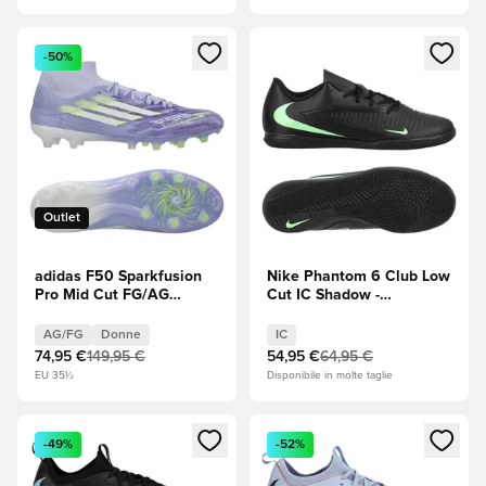
Apre una finestra modale per accedere o registrarsi come m
Apre una finestra modale per
-50%
Outlet
adidas F50 Sparkfusion
Nike Phantom 6 Club Low
Pro Mid Cut FG/AG
Cut IC Shadow -
Radiant Blaze - Tono
Nero/Illusion Green
viola/Lucid Lemon
AG/FG
Donne
IC
(Giallo)/Purple Rush
74,95 €
149,95 €
54,95 €
64,95 €
(Viola) Donna
EU 35½
Disponibile in molte taglie
Apre una finestra modale per accedere o registrarsi come m
Apre una finestra modale per
-49%
-52%