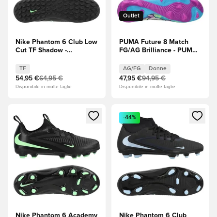
Outlet
Nike Phantom 6 Club Low
PUMA Future 8 Match
Cut TF Shadow -
FG/AG Brilliance - PUMA
Nero/Illusion Green
White (Bianco)/Fizzy
Apple/Bright Aqua
TF
AG/FG
Donne
(Blu)/Magenta puro Donna
54,95 €
64,95 €
47,95 €
94,95 €
Disponibile in molte taglie
Disponibile in molte taglie
Apre una finestra modale per accedere o registrarsi come m
Apre una finestra modale per
-44%
Nike Phantom 6 Academy
Nike Phantom 6 Club