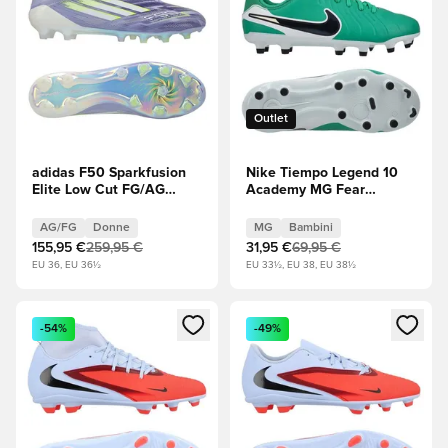
Outlet
adidas F50 Sparkfusion
Nike Tiempo Legend 10
Elite Low Cut FG/AG
Academy MG Fear
Radiant Blaze - Tono
Nothing - Stadium Green
viola/Lucid Lemon
(Verde)/Dark Obsidian
AG/FG
Donne
MG
Bambini
(Giallo)/Purple Rush
(Nero) Bambini
155,95 €
259,95 €
31,95 €
69,95 €
(Viola) Donna
EU 36, EU 36½
EU 33½, EU 38, EU 38½
Apre una finestra modale per accedere o registrarsi come m
Apre una finestra modale per
-54%
-49%