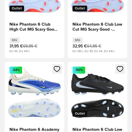
Outlet
Outlet
Nike Phantom 6 Club
Nike Phantom 6 Club Low
High Cut MG Scary Good -
Cut MG Scary Good -
Tinta reale/Bright
Tinta reale/Bright
Crimson (Rosso)
Crimson (Rosso)
MG
MG
31,95 €
69,95 €
32,95 €
64,95 €
EU 44, EU 44½
EU 36½, EU 38, EU 44, EU 44½
Apre una finestra modale per accedere o registrarsi come m
Apre una finestra modale per
-34%
-50%
Outlet
Nike Phantom 6 Academy
Nike Phantom 6 Club Low