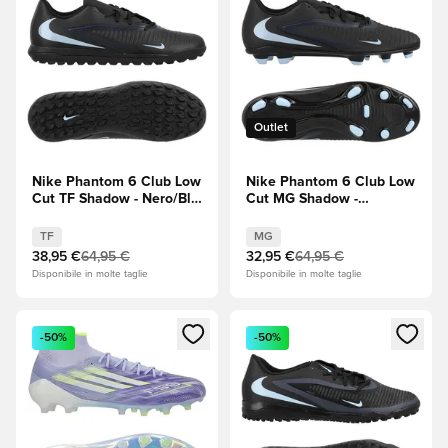
Outlet
Nike Phantom 6 Club Low
Nike Phantom 6 Club Low
Cut TF Shadow - Nero/Blu
Cut MG Shadow -
ghiaccio
Nero/Blu ghiaccio
TF
MG
38,95 €
64,95 €
32,95 €
64,95 €
Disponibile in molte taglie
Disponibile in molte taglie
Apre una finestra modale per accedere o registrarsi come m
Apre una finestra modale per
-50%
-50%