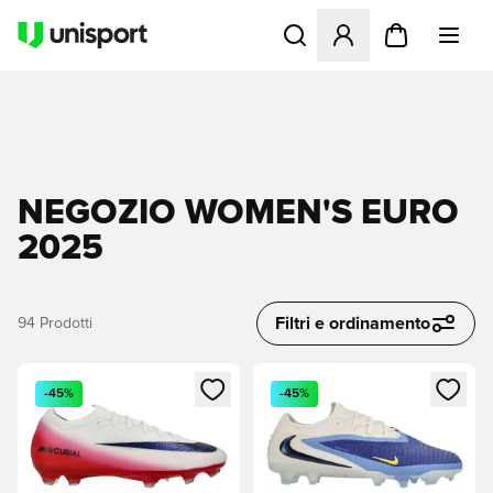
Apre una finestra modale pe
NEGOZIO WOMEN'S EURO
2025
Filtri e ordinamento
94
Prodotti
Apre una finestra modale per accedere o registrarsi come m
Apre una finestra modale per
-45%
-45%