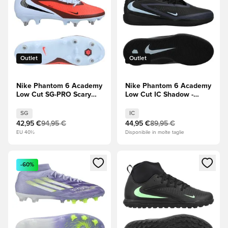
Outlet
Outlet
Nike Phantom 6 Academy
Nike Phantom 6 Academy
Low Cut SG-PRO Scary
Low Cut IC Shadow -
Good - Tinta reale/Bright
Nero/Blu ghiaccio
Crimson (Rosso)
SG
IC
42,95 €
94,95 €
44,95 €
89,95 €
EU 40½
Disponibile in molte taglie
Apre una finestra modale per accedere o registrarsi come m
Apre una finestra modale per
-60%