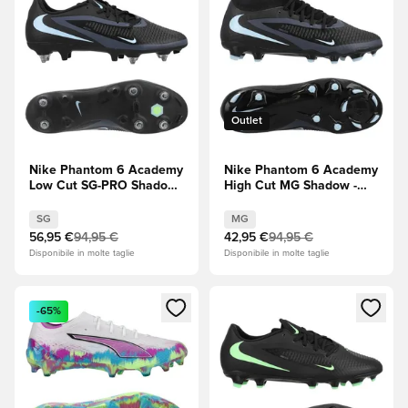
Outlet
Nike Phantom 6 Academy
Nike Phantom 6 Academy
Low Cut SG-PRO Shadow
High Cut MG Shadow -
- Nero/Blu ghiaccio
Nero/Blu ghiaccio
SG
MG
56,95 €
94,95 €
42,95 €
94,95 €
Disponibile in molte taglie
Disponibile in molte taglie
Apre una finestra modale per accedere o registrarsi come m
Apre una finestra modale per
-65%