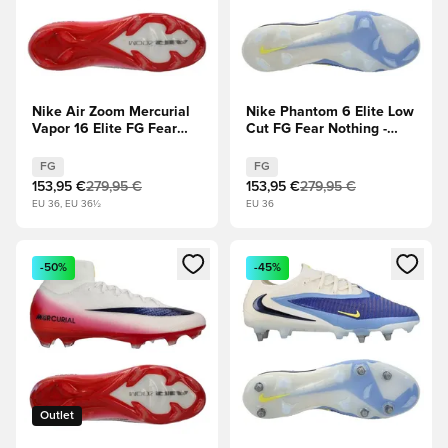
Nike Air Zoom Mercurial
Nike Phantom 6 Elite Low
Vapor 16 Elite FG Fear
Cut FG Fear Nothing -
Nothing -
Racer Blue (Blu)/Dark
Bianco/University Red
Obsidian (Nero)
FG
FG
(Rosso)/Dark Obsidian
153,95 €
279,95 €
153,95 €
279,95 €
(Nero)
EU 36, EU 36½
EU 36
Apre una finestra modale per accedere o registrarsi come m
Apre una finestra modale per
-50%
-45%
Outlet