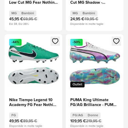
Low Cut MG Fear Nothing
Cut MG Shadow -
- Racer Blue (Blu)/Dark
Nero/Blu ghiaccio
Obsidian (Nero) Bambini
Bambini
MG
Bambini
MG
Bambini
45,95 €
69,95 €
24,95 €
49,95 €
EU 38, EU 38½
Disponibile in molte taglie
Apre una finestra modale per accedere o registrarsi come m
Apre una finestra modale per
-44%
-50%
Outlet
Nike Tiempo Legend 10
PUMA King Ultimate
Academy FG Fear Nothing
FG/AG Brilliance - PUMA
- Stadium Green
White (Bianco)/Clyde
(Verde)/Dark Obsidian
Royal (Blu)/Magenta
FG
FG/AG
Donne
(Nero)
puro/Fizzy Apple Donna
49,95 €
89,95 €
109,95 €
219,95 €
EDIZIONE LIMITATA
Disponibile in molte taglie
Disponibile in molte taglie