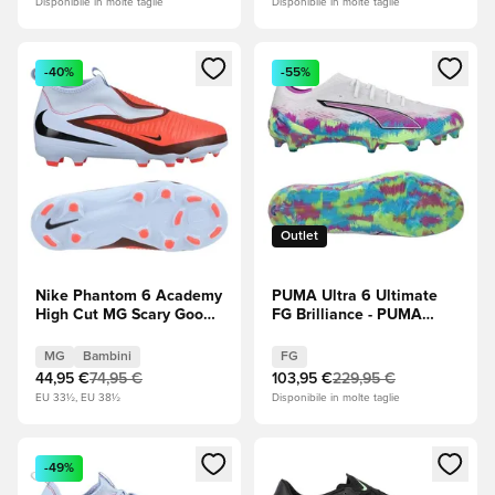
Disponibile in molte taglie
Disponibile in molte taglie
Apre una finestra modale per accedere o registrarsi come m
Apre una finestra modale per
-40%
-55%
Outlet
Nike Phantom 6 Academy
PUMA Ultra 6 Ultimate
High Cut MG Scary Good -
FG Brilliance - PUMA
Tinta reale/Bright
White (Bianco)/Fizzy
Crimson (Rosso)/Nero
Apple/Bright Aqua
MG
Bambini
FG
Bambini
(Blu)/Magenta puro
44,95 €
74,95 €
103,95 €
229,95 €
EDIZIONE LIMITATA
EU 33½, EU 38½
Disponibile in molte taglie
Apre una finestra modale per accedere o registrarsi come m
Apre una finestra modale per
-49%