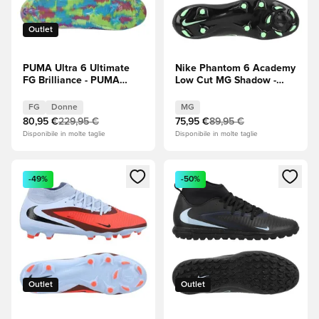
Outlet
PUMA Ultra 6 Ultimate
Nike Phantom 6 Academy
FG Brilliance - PUMA
Low Cut MG Shadow -
White (Bianco)/Fizzy
Nero/Illusion Green
Apple/Bright Aqua
FG
Donne
MG
(Blu)/Magenta puro Donna
80,95 €
229,95 €
75,95 €
89,95 €
EDIZIONE LIMITATA
Disponibile in molte taglie
Disponibile in molte taglie
Apre una finestra modale per accedere o registrarsi come m
Apre una finestra modale per
-49%
-50%
Outlet
Outlet