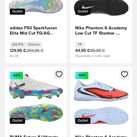
Outlet
Outlet
adidas F50 Sparkfusion
Nike Phantom 6 Academy
Elite Mid Cut FG/AG
Low Cut TF Shadow -
Radiant Blaze - Tono
Nero/Blu ghiaccio
viola/Lucid Lemon
AG/FG
Donne
TF
(Giallo)/Purple Rush
129,95 €
259,95 €
44,95 €
89,95 €
(Viola) Donna
EU 36
Disponibile in molte taglie
Apre una finestra modale per accedere o registrarsi come m
Apre una finestra modale per
-62%
-50%
Outlet
Outlet