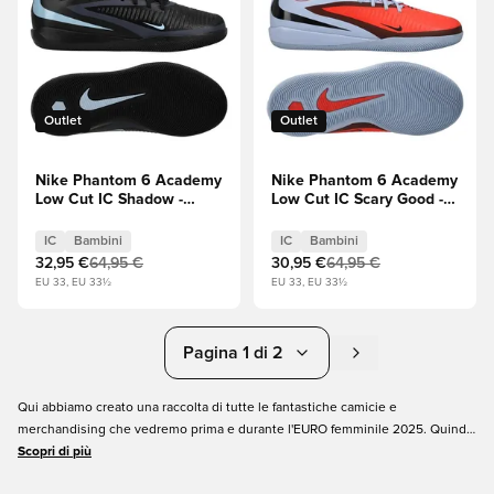
Outlet
Outlet
Nike Phantom 6 Academy
Nike Phantom 6 Academy
Low Cut IC Shadow -
Low Cut IC Scary Good -
Nero/Blu ghiaccio
Tinta reale/Bright
Bambini
Crimson (Rosso)/Nero
IC
Bambini
IC
Bambini
Bambini
32,95 €
64,95 €
30,95 €
64,95 €
EU 33, EU 33½
EU 33, EU 33½
Pagina 1 di 2
Qui abbiamo creato una raccolta di tutte le fantastiche camicie e
merchandising che vedremo prima e durante l'EURO femminile 2025. Quindi
dia un'occhiata e metta le mani su una delle belle maglie della nazionale o su
Scopri di più
tutte le altre cose interessanti del grande torneo.