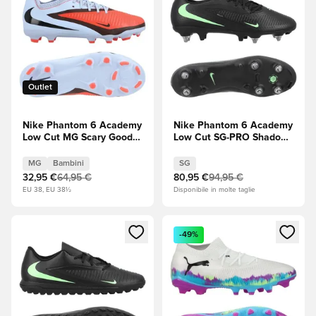
Outlet
Nike Phantom 6 Academy
Nike Phantom 6 Academy
Low Cut MG Scary Good -
Low Cut SG-PRO Shadow
Tinta reale/Bright
- Nero/Illusion Green
Crimson (Rosso)/Nero
MG
Bambini
SG
Bambini
32,95 €
64,95 €
80,95 €
94,95 €
EU 38, EU 38½
Disponibile in molte taglie
Apre una finestra modale per accedere o registrarsi come m
Apre una finestra modale per
-49%