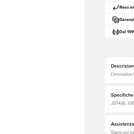
Reso en
Garanzi
Dal 19
Descrizion
L'innovativa
lasciandola 
Specifiche
JD7435, 3769
trasferta, W
Maniche cort
Assistenza 
Siamo qui per