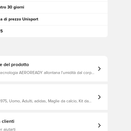
tro 30 giorni
a di prezzo Unisport
95
e del prodotto
 tecnologia AEROREADY allontana l'umidità dal corpo,
comoda, asciutta e fresca Stesso design usato dai
giocatori Vestibilità regolare Realizzato al 100% in poliestere.
75, Uomo, Adulti, adidas, Maglie da calcio, Kit da
omen's EURO 2025, Maglie dei tifosi, 2025/26,
e, Giallo
clienti
 aiutarti