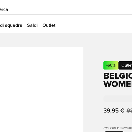
erca
 di squadra
Saldi
Outlet
-
60
%
Outle
BELGI
WOMEN
39,95 €
9
COLORI DISPONIB