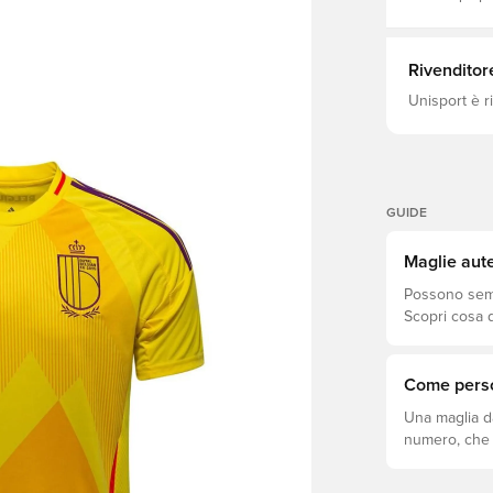
Rivenditor
Unisport è r
GUIDE
Maglie aute
Possono sembr
Scopri cosa d
si adatta megl
Come perso
Una maglia d
numero, che s
come fare.