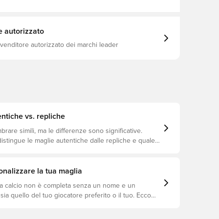
e autorizzato
ivenditore autorizzato dei marchi leader
ntiche vs. repliche
are simili, ma le differenze sono significative.
istingue le maglie autentiche dalle repliche e quale
io a te.
nalizzare la tua maglia
a calcio non è completa senza un nome e un
ia quello del tuo giocatore preferito o il tuo. Ecco