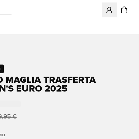
Apre una finestr
t
O MAGLIA TRASFERTA
'S EURO 2025
9,95 €
ILI