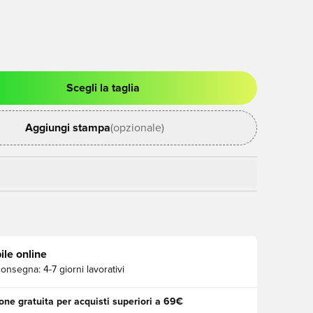
Scegli la taglia
stra modale per accedere o registrarsi come membro
Aggiungi stampa
(opzionale)
ile online
consegna:
4-7 giorni lavorativi
one gratuita per acquisti superiori a 69€