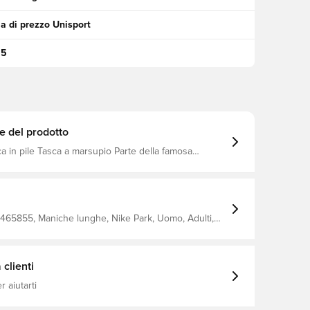
a di prezzo Unisport
95
e del prodotto
ca in pile Tasca a marsupio Parte della famosa
ark 26
465855, Maniche lunghe, Nike Park, Uomo, Adulti,
con cappuccio, 80% Cotton 20% Polyester, Grigio
clienti
 aiutarti