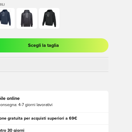
ILI
Scegli la taglia
stra modale per accedere o registrarsi come membro
ile online
consegna:
4-7 giorni lavorativi
one gratuita per acquisti superiori a 69€
tro 30 giorni