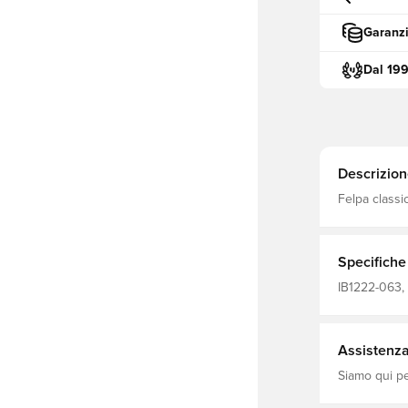
Garanzi
Dal 19
Descrizion
Felpa classi
collezione P
Specifiche
IB1222-063, 
Nike, Felpe 
Assistenza 
Siamo qui per