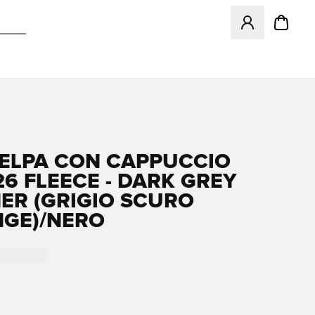
Apre una finestr
FELPA CON CAPPUCCIO
26 FLEECE - DARK GREY
ER (GRIGIO SCURO
GE)/NERO