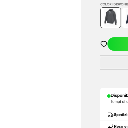
COLORI DISPONIB
Apre una fine
Disponib
Tempi di 
Spedizi
Reso en