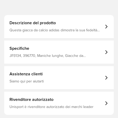
Descrizione del prodotto
Questa giacca da calcio adidas dimostra la sua fedeltà
con uno stemma applicato a caldo sul petto Cerniera
integrale con colletto rialzato Fodera in rete AEROREADY
Tasche frontali con zip 100% poliestere riciclato
Specifiche
JP3134, 396770, Maniche lunghe, Giacche da
allenamento, Uomo, adidas, Adulti, adidas Tiro, Nero
Assistenza clienti
Siamo qui per aiutarti
Rivenditore autorizzato
Unisport è rivenditore autorizzato dei marchi leader