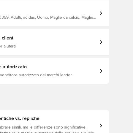
a terza stella, questa maglia simboleggia lo spirito dei
nga indossata. Stesso design usato dai
ologia CLIMACOOL Vestibilità aderente Realizzato
oliestere.
59, Adulti, adidas, Uomo, Maglie da calcio, Maglie
aniche corte, Kit in casa, Bianco, Blu, Coppa del
6/27
clienti
 aiutarti
e autorizzato
ivenditore autorizzato dei marchi leader
ntiche vs. repliche
are simili, ma le differenze sono significative.