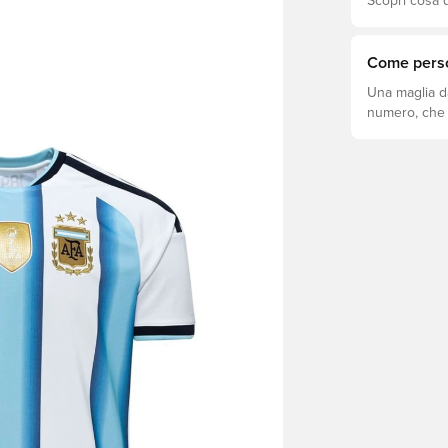
Scopri cosa d
si adatta megl
Come perso
Una maglia d
numero, che s
come fare.