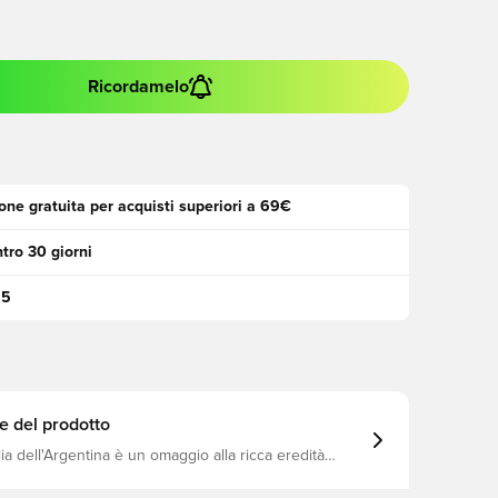
Ricordamelo
one gratuita per acquisti superiori a 69€
tro 30 giorni
95
e del prodotto
a dell'Argentina è un omaggio alla ricca eredità
lla nazione. Con una sfumatura di blu ispirata alle tre
trici della Coppa del Mondo e che mostra con orgoglio