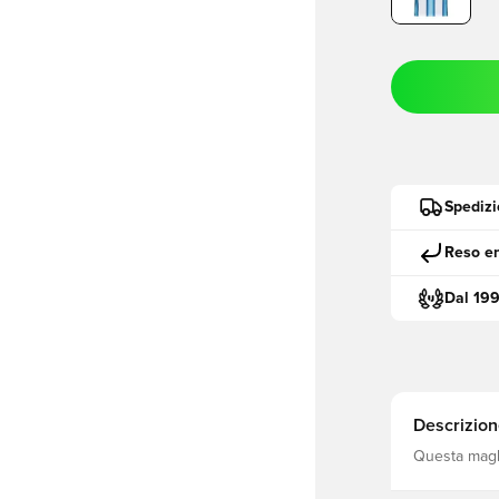
Spedizi
Reso en
Dal 19
Descrizion
Questa magli
calcistica de
divise vinci