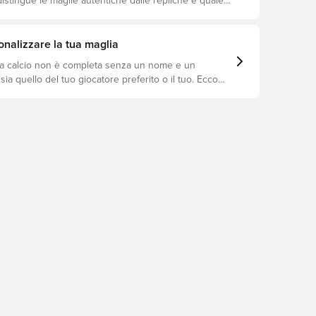
istingue le maglie autentiche dalle repliche e quale
io a te.
nalizzare la tua maglia
a calcio non è completa senza un nome e un
ia quello del tuo giocatore preferito o il tuo. Ecco