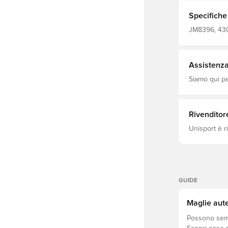
la prestigios
campioni ovunque ve
Specifiche
giocatori Tecn
al 100% in p
JM8396, 4303
dei tifosi, M
Mondo, 202
Assistenza 
Siamo qui per
Rivenditor
Unisport è r
GUIDE
Maglie aute
Possono sembr