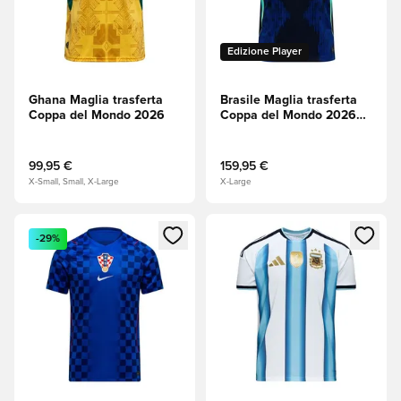
Edizione Player
Ghana Maglia trasferta
Brasile Maglia trasferta
Coppa del Mondo 2026
Coppa del Mondo 2026
Aero-FIT Authentic
99,95 €
159,95 €
X-Small, Small, X-Large
X-Large
Apre una finestra modale per accedere o registrarsi come m
Apre una finestra modale per
-29%