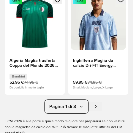
-29%
-20%
Algeria Maglia trasferta
Inghilterra Maglia da
Coppa del Mondo 2026
calcio Dri-FIT Energy
Bambini
Coppa del Mondo 2026 -
Work
Bambini
Blue/Bianco/Obsidian
52,95 €
74,95 €
59,95 €
74,95 €
Disponibile in molte taglie
Small, Medium, Large, X-Large
Pagina 1 di 3
Il CM 2026 è alle porte e quale modo migliore per prepararsi se non vestirsi
con le magliette da calcio del WC. Può trovare le magliette ufficiali del CM