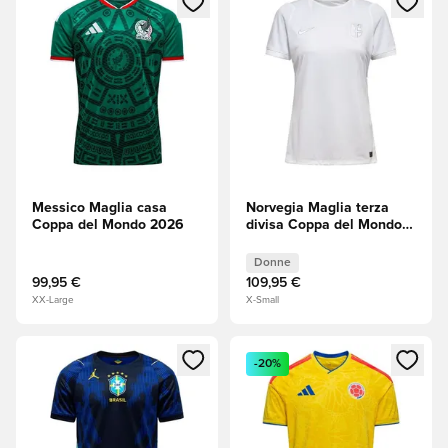
Messico Maglia casa
Norvegia Maglia terza
Coppa del Mondo 2026
divisa Coppa del Mondo
2026 Donna
Donne
99,95 €
109,95 €
XX-Large
X-Small
Apre una finestra modale per accedere o registrarsi come m
Apre una finestra modale per
-20%