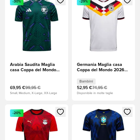
-30%
-29%
Arabia Saudita Maglia
Germania Maglia casa
casa Coppa del Mondo
Coppa del Mondo 2026
2026
Bambini
Bambini
69,95 €
99,95 €
52,95 €
74,95 €
Small, Medium, X-Large, XX-Large
Disponibile in molte taglie
Apre una finestra modale per accedere o registrarsi come m
Apre una finestra modale per
-20%