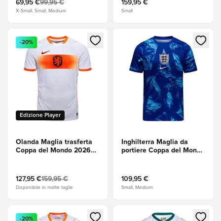
69,95 €
99,95 €
159,95 €
X-Small, Small, Medium
Small
Apre una finestra modale per accedere o registrarsi come m
Apre una finestra modale per
-20%
Edizione Player
Olanda Maglia trasferta
Inghilterra Maglia da
Coppa del Mondo 2026
portiere Coppa del Mondo
Aero-FIT Authentic
2026
127,95 €
159,95 €
109,95 €
Disponibile in molte taglie
Small, Medium
Apre una finestra modale per accedere o registrarsi come m
Apre una finestra modale per
-20%