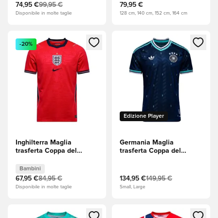
74,95 €
99,95 €
79,95 €
Disponibile in molte taglie
128 cm, 140 cm, 152 cm, 164 cm
Apre una finestra modale per accedere o registrarsi come m
Apre una finestra modale per
-20%
Edizione Player
Inghilterra Maglia
Germania Maglia
trasferta Coppa del
trasferta Coppa del
Mondo 2026 Bambini
Mondo 2026 Authentic
Bambini
67,95 €
84,95 €
134,95 €
149,95 €
Disponibile in molte taglie
Small, Large
Apre una finestra modale per accedere o registrarsi come m
Apre una finestra modale per