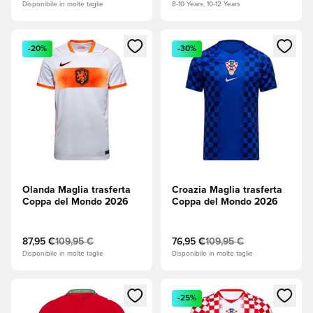
Disponibile in molte taglie
8-10 Years, 10-12 Years
Apre una finestra modale per accedere o registrarsi come m
Apre una finestra modale per
-20%
-30%
Olanda Maglia trasferta
Croazia Maglia trasferta
Coppa del Mondo 2026
Coppa del Mondo 2026
87,95 €
109,95 €
76,95 €
109,95 €
Disponibile in molte taglie
Disponibile in molte taglie
Apre una finestra modale per accedere o registrarsi come m
Apre una finestra modale per
-25%