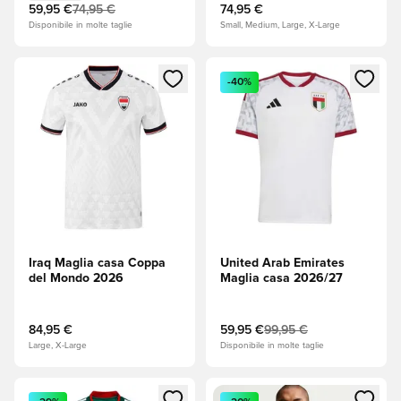
59,95 €
74,95 €
74,95 €
Disponibile in molte taglie
Small, Medium, Large, X-Large
Apre una finestra modale per accedere o registrarsi come m
Apre una finestra modale per
-40%
Iraq Maglia casa Coppa
United Arab Emirates
del Mondo 2026
Maglia casa 2026/27
84,95 €
59,95 €
99,95 €
Large, X-Large
Disponibile in molte taglie
Apre una finestra modale per accedere o registrarsi come m
Apre una finestra modale per