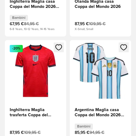
Inghilterra Maglia casa
Olanda Maglia casa
Coppa del Mondo 2026
Coppa del Mondo 2026
Bambini
Bambini
67,95 €
84,95 €
87,95 €
109,95 €
6-8 Years, 10-12 Years, 14-16 Years
X-Small, Small
Apre una finestra modale per accedere o registrarsi come m
Apre una finestra modale per
-20%
Inghilterra Maglia
Argentina Maglia casa
trasferta Coppa del
Coppa del Mondo 2026
Mondo 2026
Bambini Messi 10
Bambini
87,95 €
109,95 €
85,95 €
94,95 €