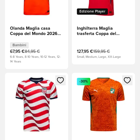
Edizione Player
Olanda Maglia casa
Inghilterra Maglia
Coppa del Mondo 2026
trasferta Coppa del
Bambini
Mondo 2026 Aero-FIT
Authentic
Bambini
67,95 €
84,95 €
127,95 €
159,95 €
6-8 Years, 8-10 Years, 10-12 Years, 12-
Small, Medium, Large, XX-Large
14 Years
Apre una finestra modale per accedere o registrarsi come m
Apre una finestra modale per
-30%