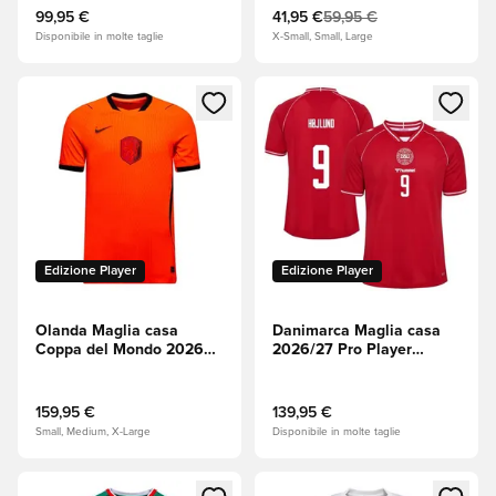
99,95 €
41,95 €
59,95 €
Disponibile in molte taglie
X-Small, Small, Large
Apre una finestra modale per accedere o registrarsi come m
Apre una finestra modale per
Edizione Player
Edizione Player
Olanda Maglia casa
Danimarca Maglia casa
Coppa del Mondo 2026
2026/27 Pro Player
Aero-FIT Authentic
Edition HØJLUND 9
159,95 €
139,95 €
Small, Medium, X-Large
Disponibile in molte taglie
Apre una finestra modale per accedere o registrarsi come m
Apre una finestra modale per