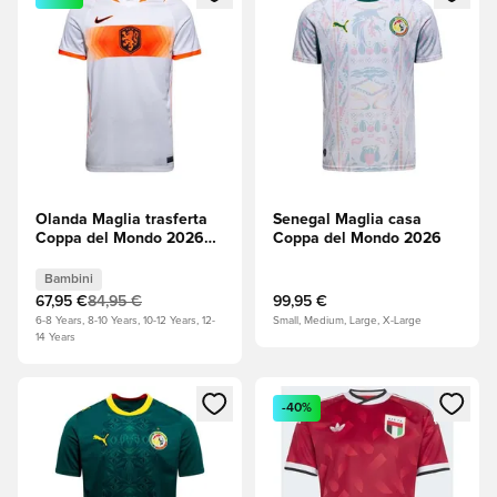
Olanda Maglia trasferta
Senegal Maglia casa
Coppa del Mondo 2026
Coppa del Mondo 2026
Bambini
Bambini
67,95 €
84,95 €
99,95 €
6-8 Years, 8-10 Years, 10-12 Years, 12-
Small, Medium, Large, X-Large
14 Years
Apre una finestra modale per accedere o registrarsi come m
Apre una finestra modale per
-40%