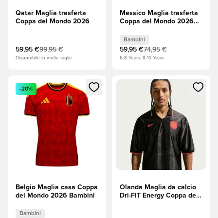
Qatar Maglia trasferta
Messico Maglia trasferta
Coppa del Mondo 2026
Coppa del Mondo 2026
Bambini
Bambini
59,95 €
99,95 €
59,95 €
74,95 €
Disponibile in molte taglie
6-8 Years, 8-10 Years
Apre una finestra modale per accedere o registrarsi come m
Apre una finestra modale per
-20%
Belgio Maglia casa Coppa
Olanda Maglia da calcio
del Mondo 2026 Bambini
Dri-FIT Energy Coppa del
Mondo 2026 - Nero/Hyper
Crimson (Rosso)
Bambini