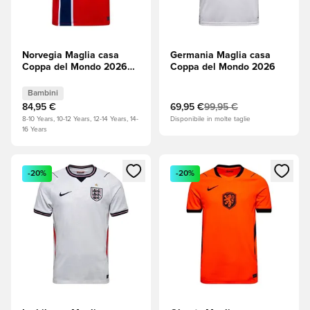
Norvegia Maglia casa
Germania Maglia casa
Coppa del Mondo 2026
Coppa del Mondo 2026
Bambini
Bambini
84,95 €
69,95 €
99,95 €
8-10 Years, 10-12 Years, 12-14 Years, 14-
Disponibile in molte taglie
16 Years
Apre una finestra modale per accedere o registrarsi come m
Apre una finestra modale per
-20%
-20%