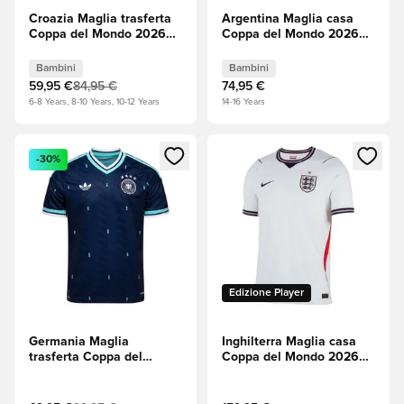
Croazia Maglia trasferta
Argentina Maglia casa
Coppa del Mondo 2026
Coppa del Mondo 2026
Bambini
Bambini
Bambini
Bambini
59,95 €
84,95 €
74,95 €
6-8 Years, 8-10 Years, 10-12 Years
14-16 Years
Apre una finestra modale per accedere o registrarsi come m
Apre una finestra modale per
-30%
Edizione Player
Germania Maglia
Inghilterra Maglia casa
trasferta Coppa del
Coppa del Mondo 2026
Mondo 2026
Aero-FIT Authentic