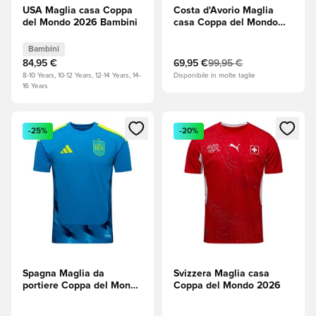
USA Maglia casa Coppa
Costa d'Avorio Maglia
del Mondo 2026 Bambini
casa Coppa del Mondo
2026
Bambini
84,95 €
69,95 €
99,95 €
8-10 Years, 10-12 Years, 12-14 Years, 14-
Disponibile in molte taglie
16 Years
Apre una finestra modale per accedere o registrarsi come m
Apre una finestra modale per
-25%
-20%
Spagna Maglia da
Svizzera Maglia casa
portiere Coppa del Mondo
Coppa del Mondo 2026
2026