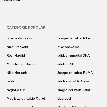
2026 di quasi tutte le nazioni partecipanti.
Scopri di più
CATEGORIE POPOLARI
Scarpe da calcio
Scarpe da calcio Nike
Nike Breakout
Nike Showtime
Real Madrid
adidas Immortal DNA
Manchester United
adidas F50
Nike Mercurial
Scarpe da calcio PUMA
Saldi
adidas Road to Glory
Negozio CM
Maglie del Paris Saint
Germain
Magliette da calcio Outlet
Liverpool