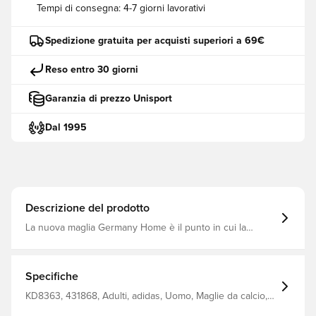
Tempi di consegna:
4-7 giorni lavorativi
Spedizione gratuita per acquisti superiori a 69€
Reso entro 30 giorni
Garanzia di prezzo Unisport
Dal 1995
Descrizione del prodotto
La nuova maglia Germany Home è il punto in cui la
tradizione incontra l'innovazione. Traendo ispirazione
dalle divise vincenti più iconiche della nazione, rende
omaggio ai momenti leggendari che hanno dato forma al
calcio tedesco. Progettata sia per i giocatori che per i
Specifiche
tifosi, questa maglia celebra il passato di questo sport,
abbraccia il presente e guarda con audacia al futuro del
KD8363, 431868, Adulti, adidas, Uomo, Maglie da calcio,
calcio. Stesso design usato dai giocatori Tecnologia
Maglie dei tifosi, Maniche corte, Kit in casa, Bianco, Coppa