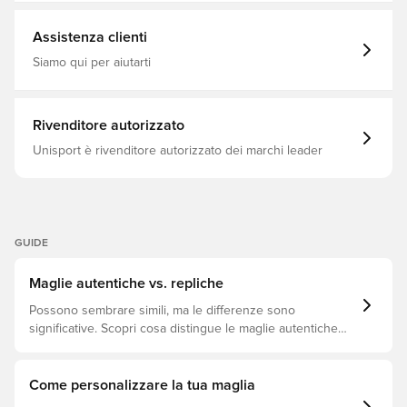
CLIMACOOL Vestibilità aderente Realizzato al 100% in
del Mondo, 2026/27
poliestere.
Assistenza clienti
Siamo qui per aiutarti
Rivenditore autorizzato
Unisport è rivenditore autorizzato dei marchi leader
GUIDE
Maglie autentiche vs. repliche
Possono sembrare simili, ma le differenze sono
significative. Scopri cosa distingue le maglie autentiche
dalle repliche e quale si adatta meglio a te.
Come personalizzare la tua maglia