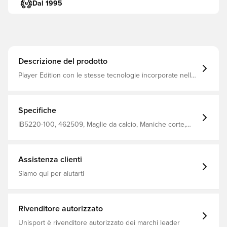
Dal 1995
Descrizione del prodotto
Player Edition con le stesse tecnologie incorporate nella
maglia indossata dai giocatori La tecnologia Nike Aero-fit
è un tessuto ad alte prestazioni progettato con una
struttura innovativa di filati e tessuti per offrire
leggerezza, flessibilità e comfort traspirante durante il
Specifiche
gioco ad alta intensità Vestibilità aderente Realizzato al
100% in poliestere riciclato.
IB5220-100, 462509, Maglie da calcio, Maniche corte,
100% Polyester, Maglie dei giocatori, Adulti, Bianco, Kit da
trasferta, Nike, Uomo, Coppa del Mondo, 2026/27
Assistenza clienti
Siamo qui per aiutarti
Rivenditore autorizzato
Unisport è rivenditore autorizzato dei marchi leader