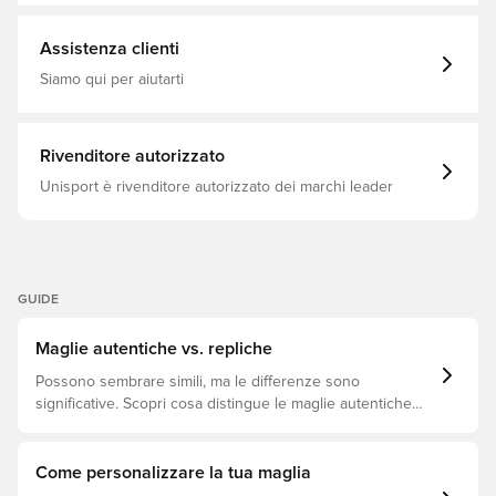
Kit da trasferta, 2026/27
Assistenza clienti
Siamo qui per aiutarti
Rivenditore autorizzato
Unisport è rivenditore autorizzato dei marchi leader
GUIDE
Maglie autentiche vs. repliche
Possono sembrare simili, ma le differenze sono
significative. Scopri cosa distingue le maglie autentiche
dalle repliche e quale si adatta meglio a te.
Come personalizzare la tua maglia