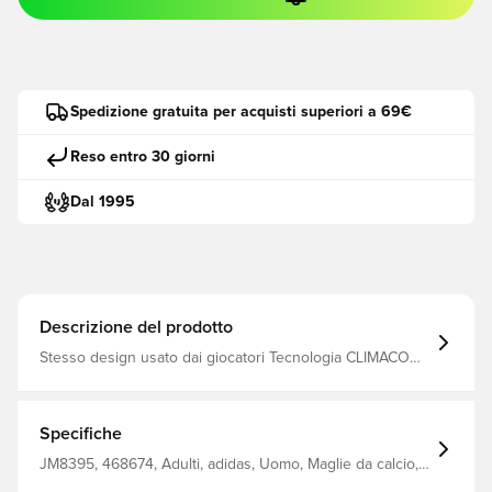
Spedizione gratuita per acquisti superiori a 69€
Reso entro 30 giorni
Dal 1995
Descrizione del prodotto
Stesso design usato dai giocatori Tecnologia CLIMACOOL
Vestibilità aderente Realizzato al 100% in poliestere.
Specifiche
JM8395, 468674, Adulti, adidas, Uomo, Maglie da calcio,
Maglie dei tifosi, Maniche corte, Coppa del Mondo, Nero,