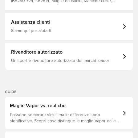
IB5280-724, 462514, Maglie da calcio, Maniche corte,
100% Polyester, Adulti, Nike, Maglie dei tifosi, Kit in casa,
Donna, Giallo, 2026/27, Coppa del Mondo
Assistenza clienti
Siamo qui per aiutarti
Rivenditore autorizzato
Unisport è rivenditore autorizzato dei marchi leader
GUIDE
Maglie Vapor vs. repliche
Possono sembrare simili, ma le differenze sono
significative. Scopri cosa distingue le maglie Vapor dalle
repliche e quale si adatta meglio a te.