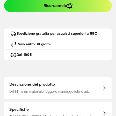
Ricordamelo
Spedizione gratuita per acquisti superiori a 69€
Reso entro 30 giorni
Dal 1995
Descrizione del prodotto
Dri-FIT è un materiale leggero maneggevole e ad
asciugatura rapida che allontana l'umidità dal corpo e la
mantiene sempre asciutto, comodo e concentrato Stesso
design usato dai giocatori Vestibilità regolare Realizzato
al 100% in poliestere.
Specifiche