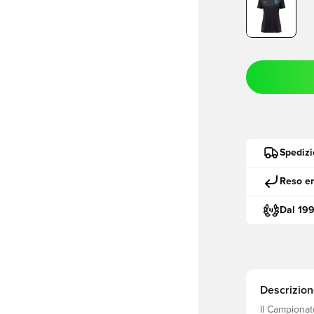
Spedizi
Reso en
Dal 19
Descrizion
Il Campionat