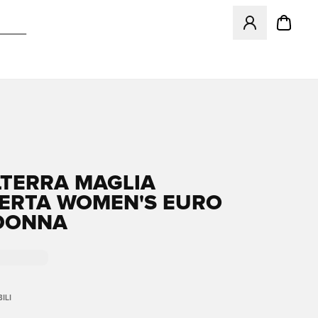
Apre una finestr
LTERRA MAGLIA
ERTA WOMEN'S EURO
DONNA
ILI