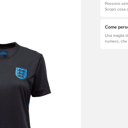
Possono sembr
Scopri cosa d
adatta meglio
Come perso
Una maglia d
numero, che s
come fare.