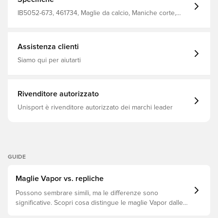
gioco ad alta intensità Vestibilità aderente Realizzato al
100% in poliestere riciclato.
IB5052-673, 461734, Maglie da calcio, Maniche corte,
100% Polyester, Maglie dei giocatori, Nike, Uomo, Donna,
Coppa del Mondo, Rosso, Kit in casa, Bambini, 2026/27
Assistenza clienti
Siamo qui per aiutarti
Rivenditore autorizzato
Unisport è rivenditore autorizzato dei marchi leader
GUIDE
Maglie Vapor vs. repliche
Possono sembrare simili, ma le differenze sono
significative. Scopri cosa distingue le maglie Vapor dalle
repliche e quale si adatta meglio a te.