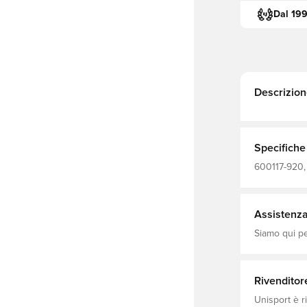
Dal 19
Descrizion
Specifiche
600117-920, 
corte, Uomo,
Assistenza 
Siamo qui per
Rivenditor
Unisport è r