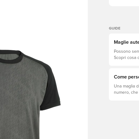
GUIDE
Maglie aute
Possono sembr
Scopri cosa d
si adatta megl
Come perso
Una maglia d
numero, che s
come fare.