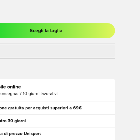
Scegli la taglia
stra modale per accedere o registrarsi come membro
ile online
consegna:
7-10 giorni lavorativi
one gratuita per acquisti superiori a 69€
tro 30 giorni
a di prezzo Unisport