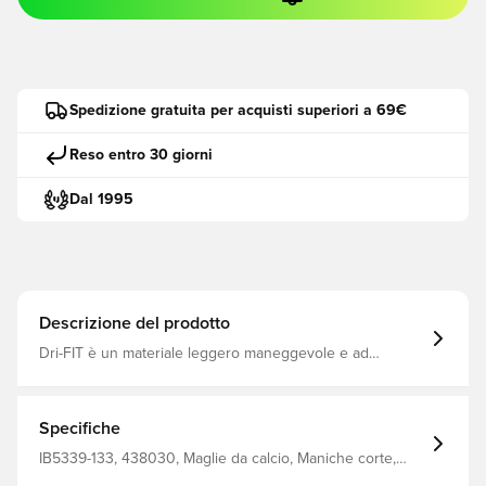
Spedizione gratuita per acquisti superiori a 69€
Reso entro 30 giorni
Dal 1995
Descrizione del prodotto
Dri-FIT è un materiale leggero maneggevole e ad
asciugatura rapida che allontana l'umidità dal corpo e la
mantiene sempre asciutto, comodo e concentrato Stesso
design usato dai giocatori Vestibilità regolare Realizzato
al 100% in poliestere.
Specifiche
IB5339-133, 438030, Maglie da calcio, Maniche corte,
100% Polyester, Adulti, Nike, Uomo, Coppa del Mondo,