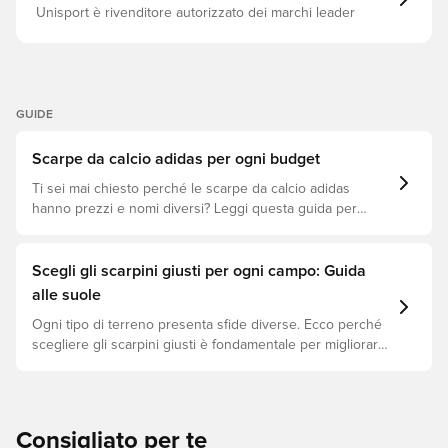
sistema di allacciatura adattiva Borsa per scarpe inclusa
Unisport è rivenditore autorizzato dei marchi leader
Questa è una scarpa da calcio con manopole FG,
destinata all'uso su campi in erba naturale. Nota: adidas
afferma che il colore della suola potrebbe sbiadire con
l'uso.
GUIDE
Scarpe da calcio adidas per ogni budget
Ti sei mai chiesto perché le scarpe da calcio adidas
hanno prezzi e nomi diversi? Leggi questa guida per
capire le differenze tra i modelli Elite, Pro, League e Club.
Scegli gli scarpini giusti per ogni campo: Guida
alle suole
Ogni tipo di terreno presenta sfide diverse. Ecco perché
scegliere gli scarpini giusti è fondamentale per migliorare
le prestazioni, prevenire infortuni e prolungare la durata
delle scarpe. Scopri quali modelli sono perfetti per ogni
tipo di superficie!
Consigliato per te