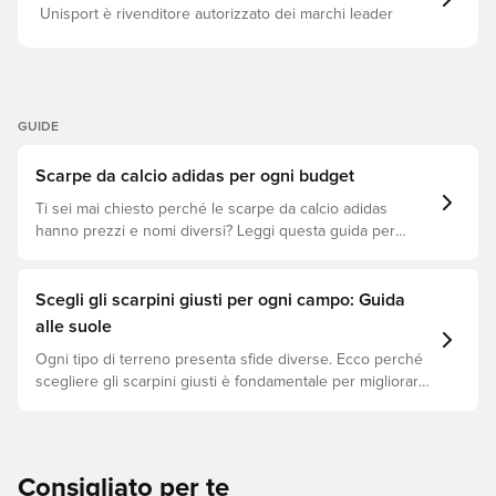
supporto perfetto. Che stia dribblando difensori o
Unisport è rivenditore autorizzato dei marchi leader
segnando gol, queste scarpe Adidas sono le sue migliori
alleate. Domini il gioco sul campo morbido e faccia in
modo che ogni mossa conti. Vestibilità standard Lacci
delle scarpe Tomaia in tessuto e sintetico Fodera
sintetica Suola sintetica Tecnologia NANOSTRIKE+
STRIKEFRAME
GUIDE
Scarpe da calcio adidas per ogni budget
Ti sei mai chiesto perché le scarpe da calcio adidas
hanno prezzi e nomi diversi? Leggi questa guida per
capire le differenze tra i modelli Elite, Pro, League e Club.
Scegli gli scarpini giusti per ogni campo: Guida
alle suole
Ogni tipo di terreno presenta sfide diverse. Ecco perché
scegliere gli scarpini giusti è fondamentale per migliorare
le prestazioni, prevenire infortuni e prolungare la durata
delle scarpe. Scopri quali modelli sono perfetti per ogni
tipo di superficie!
Consigliato per te