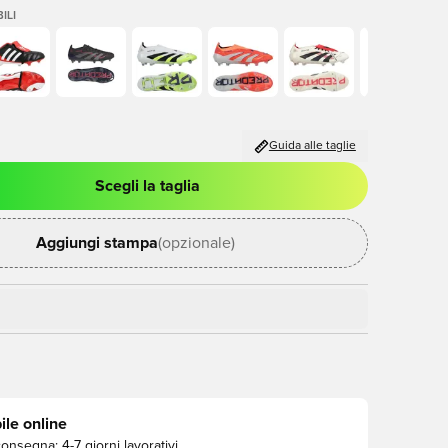
ILI
Guida alle taglie
Scegli la taglia
stra modale per accedere o registrarsi come membro
Aggiungi stampa
(opzionale)
ile online
consegna:
4-7 giorni lavorativi