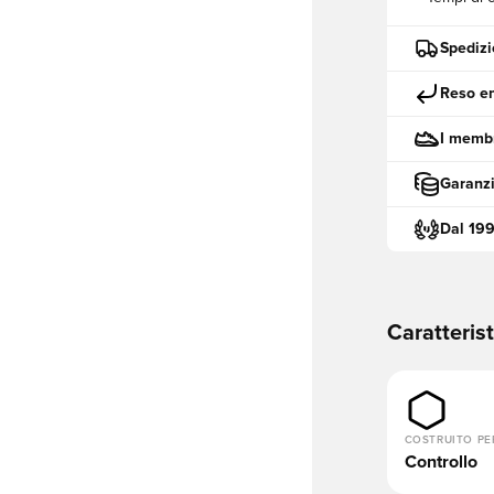
Spedizi
Reso en
I membr
Garanzi
Dal 19
Caratteris
COSTRUITO PE
Controllo