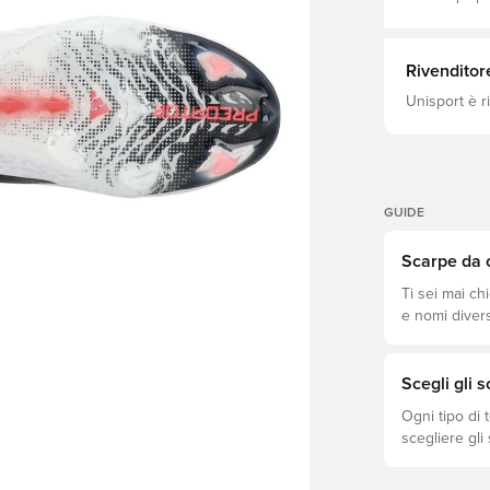
materiali av
la scelta per chi 
Senza lacci 
Tecnologia 
Rivenditor
Tecnologia
Unisport è r
GUIDE
Scarpe da c
Ti sei mai ch
e nomi divers
modelli Elite
Scegli gli 
Ogni tipo di 
scegliere gli
prestazioni, 
scarpe. Scopr