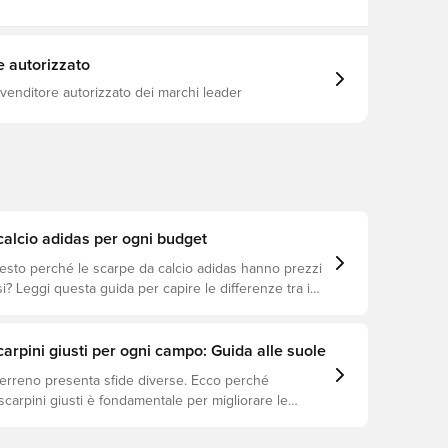
anzati e un design audace, rendendo queste scarpe
gioca con ottimismo ribelle. Vestibilità regolare
Tomaia sintetica Fodera sintetica Suola sintetica
NANOSTRIKE+ Colletto in Primeknit ingegnerizzato
e autorizzato
 STRIKEFRAME Intersuola POWERSPINE
ivenditore autorizzato dei marchi leader
alcio adidas per ogni budget
iesto perché le scarpe da calcio adidas hanno prezzi
i? Leggi questa guida per capire le differenze tra i
, Pro, League e Club.
scarpini giusti per ogni campo: Guida alle suole
terreno presenta sfide diverse. Ecco perché
 scarpini giusti è fondamentale per migliorare le
prevenire infortuni e prolungare la durata delle
i quali modelli sono perfetti per ogni tipo di