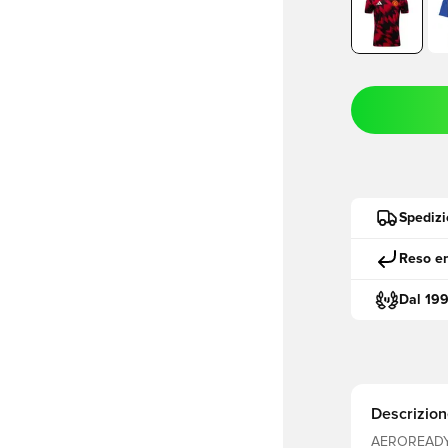
Spedizi
Reso en
Dal 19
Descrizion
AEROREADY Stemma ricamat