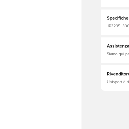
poliestere ri
Specifiche
JP3235, 3967
Bambini, Ro
Assistenza 
Siamo qui per
Rivenditor
Unisport è r