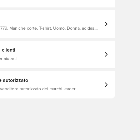
ciclato
79, Maniche corte, T-shirt, Uomo, Donna, adidas,
sso
clienti
 aiutarti
e autorizzato
ivenditore autorizzato dei marchi leader