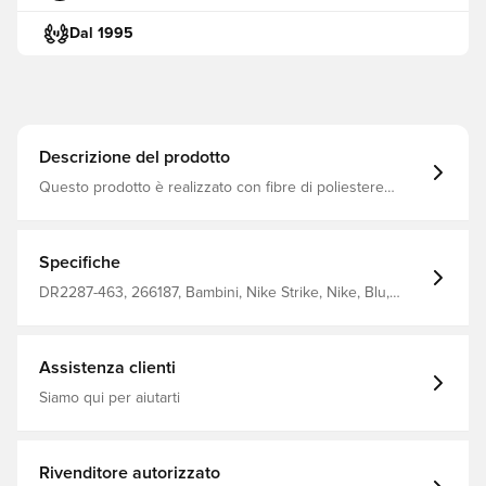
Dal 1995
Descrizione del prodotto
Questo prodotto è realizzato con fibre di poliestere
riciclato al 100% Dri-Fit è un materiale leggero traspirante
e ad asciugatura rapida che allontana l'umidità dal corpo,
mantenendola sempre asciutta, comoda e concentrata
Lavorato a macchina in modo che il materiale sia morbido
Specifiche
e resistente Vestibilità aderente Realizzato al 100% in
poliestere
DR2287-463, 266187, Bambini, Nike Strike, Nike, Blu,
Donna, Uomo, T-shirt, Maniche corte, This Product Is
Made With 100% Recycled Polyester Fibers
Assistenza clienti
Siamo qui per aiutarti
Rivenditore autorizzato