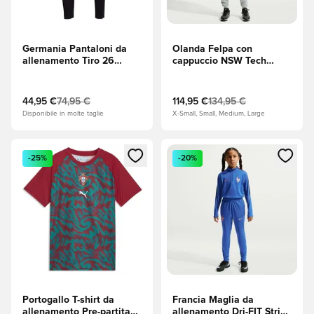
Germania Pantaloni da
Olanda Felpa con
allenamento Tiro 26
cappuccio NSW Tech
Travel Coppa del Mondo
Fleece FZ Coppa del
2026 - Nero
Mondo 2026 - Photon
Dust (Grigio)/Hyper
44,95 €
74,95 €
114,95 €
134,95 €
Crimson (Rosso)/Nero
Disponibile in molte taglie
X-Small, Small, Medium, Large
Apre una finestra modale per accedere o registrarsi come m
Apre una finestra modale per
-25%
-20%
Portogallo T-shirt da
Francia Maglia da
allenamento Pre-partita
allenamento Dri-FIT Strike