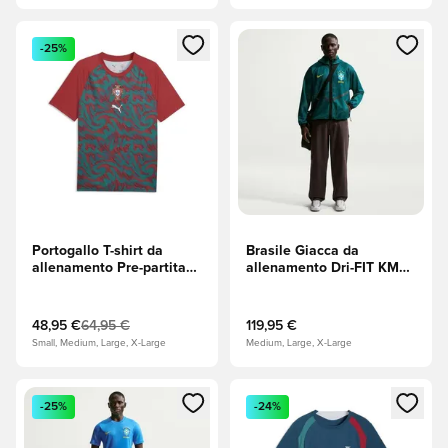
Apre una finestra modale per accedere o registrarsi come m
Apre una finestra modale per
-25%
Portogallo T-shirt da
Brasile Giacca da
allenamento Pre-partita
allenamento Dri-FIT KMC
Coppa del Mondo 2026 -
Anthem Coppa del Mondo
Club Red/Laguna verde
2026 - Geode Teal/Light
Menta (Verde)/Midwest
48,95 €
64,95 €
119,95 €
Gold
Small, Medium, Large, X-Large
Medium, Large, X-Large
Apre una finestra modale per accedere o registrarsi come m
Apre una finestra modale per
-25%
-24%