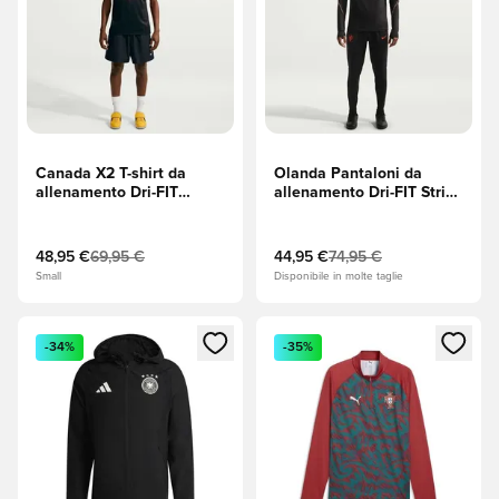
Canada X2 T-shirt da
Olanda Pantaloni da
allenamento Dri-FIT
allenamento Dri-FIT Strike
Academy Pro Pre-partita
Coppa del Mondo 2026 -
Coppa del Mondo 2026 -
Nero/Hyper Crimson
Nero/University Red
(Rosso)
48,95 €
69,95 €
44,95 €
74,95 €
(Rosso)
Small
Disponibile in molte taglie
Apre una finestra modale per accedere o registrarsi come m
Apre una finestra modale per
-34%
-35%