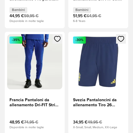
Coppa del Mondo 2026 -
Drill Coppa del Mondo
Club Red/Laguna verde
2026 - Game Royal
Bambini
Bambini
Bambini
(Blu)/Blackened Blue (Blu-
44,95 €
59,95 €
51,95 €
64,95 €
nero)/Rame metallizzato
Disponibile in molte taglie
6-8 Years
Bambini
Apre una finestra modale per accedere o registrarsi come m
Apre una finestra modale per
-35%
-30%
Francia Pantaloni da
Svezia Pantaloncini da
allenamento Dri-FIT Strike
allenamento Tiro 26
Coppa del Mondo 2026 -
Travel Coppa del Mondo
Game Royal
2026 - Team Navy (Blu
(Blu)/Blackened Blue (Blu-
navy)
48,95 €
74,95 €
34,95 €
49,95 €
nero)/Rame metallizzato
Disponibile in molte taglie
X-Small, Small, Medium, XX-Large