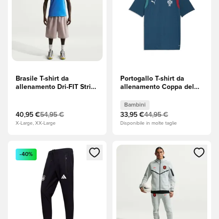
Brasile T-shirt da
Portogallo T-shirt da
allenamento Dri-FIT Strike
allenamento Coppa del
Coppa del Mondo 2026 -
Mondo 2026 - Ocean
Photo Blue (Blu)/Light
Tropic/Silver Mist Bambini
Bambini
Menta (Verde)/Midwest
40,95 €
54,95 €
33,95 €
44,95 €
Gold
X-Large, XX-Large
Disponibile in molte taglie
Apre una finestra modale per accedere o registrarsi come m
Apre una finestra modale per
-40%