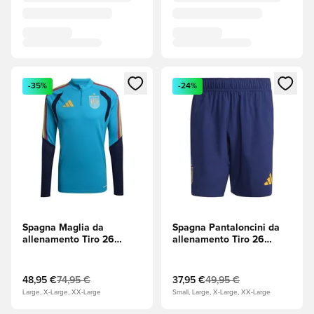
Apre una finestra modale per accedere o registrarsi come m
Apre una finestra modale per
-35%
-24%
Spagna Maglia da
Spagna Pantaloncini da
allenamento Tiro 26
allenamento Tiro 26
Coppa del Mondo 2026 -
Travel Coppa del Mondo
Bold Aqua (Turchese)
2026 - Blu scuro
48,95 €
74,95 €
37,95 €
49,95 €
Large, X-Large, XX-Large
Small, Large, X-Large, XX-Large