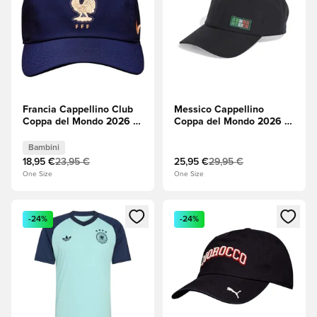
Francia Cappellino Club
Messico Cappellino
Coppa del Mondo 2026 -
Coppa del Mondo 2026 -
Blackened Blue (Blu-
Nero
nero)/Rame metallizzato
Bambini
Bambini
18,95 €
23,95 €
25,95 €
29,95 €
One Size
One Size
Apre una finestra modale per accedere o registrarsi come m
Apre una finestra modale per
-24%
-24%