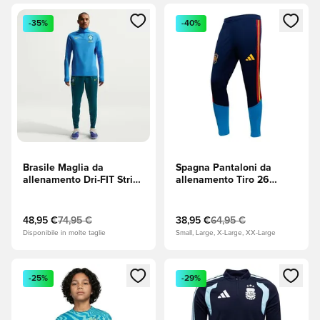
Apre una finestra modale per accedere o registrarsi come m
Apre una finestra modale per
-35%
-40%
Brasile Maglia da
Spagna Pantaloni da
allenamento Dri-FIT Strike
allenamento Tiro 26
Drill Coppa del Mondo
Coppa del Mondo 2026 -
2026 - Photo Blue
Night Indigo (Indaco)
(Blu)/Light Menta
48,95 €
74,95 €
38,95 €
64,95 €
(Verde)/Midwest Gold
Disponibile in molte taglie
Small, Large, X-Large, XX-Large
Apre una finestra modale per accedere o registrarsi come m
Apre una finestra modale per
-25%
-29%