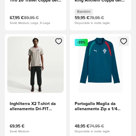
Tiro 26 Travel Coppa del
King Anthem Coppa del
Mondo 2026 - Team
Mondo 2026 - Ruby
Power Red (Rosso)
Shimmer Bambini
Bambini
67,95 €
89,95 €
59,95 €
79,95 €
Small, Medium, Large, X-Large
Disponibile in molte taglie
Apre una finestra modale per accedere o registrarsi come m
Apre una finestra modale per
-35%
Inghilterra X2 T-shirt da
Portogallo Maglia da
allenamento Dri-FIT
allenamento Zip a 1/4
Academy Pro Pre-partita
Coppa del Mondo 2026 -
Coppa del Mondo 2026 -
Ocean Tropic/Silver Mist
Pewter Grey
69,95 €
48,95 €
74,95 €
(Grigio)/Bright Crimson
Small, Medium
Disponibile in molte taglie
(Rosso)