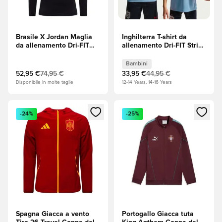
Brasile X Jordan Maglia
Inghilterra T-shirt da
da allenamento Dri-FIT
allenamento Dri-FIT Strike
Strike Drill Coppa del
Coppa del Mondo 2026 -
Mondo 2026 - Nero/Giallo
Work
Bambini
Blue/Obsidian/Bianco
52,95 €
74,95 €
33,95 €
44,95 €
Bambini
Disponibile in molte taglie
12-14 Years, 14-16 Years
Apre una finestra modale per accedere o registrarsi come m
Apre una finestra modale per
-24%
-25%
Spagna Giacca a vento
Portogallo Giacca tuta