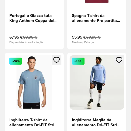
Portogallo Giacca tuta
Spagna T-shirt da
King Anthem Coppa del
allenamento Pre-partita
Mondo 2026 - Ruby
Trasferta Coppa del
Shimmer
Mondo 2026 - Collegiata
di Borgogna
67,95 €
89,95 €
55,95 €
69,95 €
Disponibile in molte taglie
Medium, X-Large
Apre una finestra modale per accedere o registrarsi come m
Apre una finestra modale per
-20%
-35%
Inghilterra T-shirt da
Inghilterra Maglia da
allenamento Dri-FIT Strike
allenamento Dri-FIT Strike
Coppa del Mondo 2026 -
Drill Coppa del Mondo