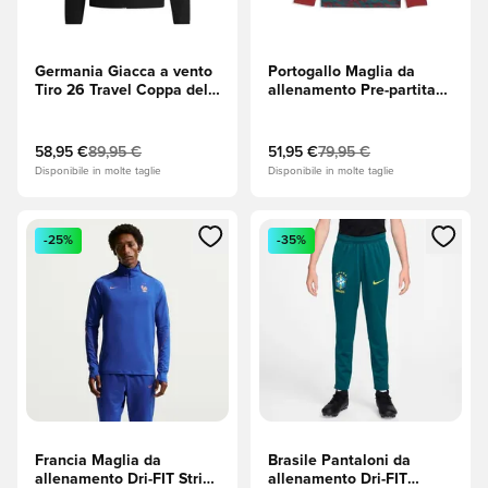
Germania Giacca a vento
Portogallo Maglia da
Tiro 26 Travel Coppa del
allenamento Pre-partita
Mondo 2026 - Nero
Zip a 1/4 Coppa del
Mondo 2026 - Club
Red/Laguna verde
58,95 €
89,95 €
51,95 €
79,95 €
Disponibile in molte taglie
Disponibile in molte taglie
Apre una finestra modale per accedere o registrarsi come m
Apre una finestra modale per
-25%
-35%
Francia Maglia da
Brasile Pantaloni da
allenamento Dri-FIT Strike
allenamento Dri-FIT