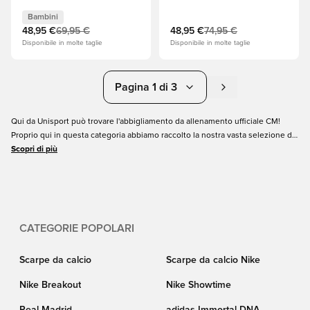
Coppa del Mondo 2026 -
Mondo 2026 - Ocean
Ocean Tropic/Silver Mist
Tropic/Silver Mist
Bambini
Bambini
48,95 €
69,95 €
48,95 €
74,95 €
Disponibile in molte taglie
Disponibile in molte taglie
Pagina 1 di 3
Qui da Unisport può trovare l'abbigliamento da allenamento ufficiale CM!
Proprio qui in questa categoria abbiamo raccolto la nostra vasta selezione di
abbigliamento e abbigliamento da allenamento per la CM per rendere il più
Scopri di più
semplice possibile per Lei ottenere il look dei suoi giocatori preferiti.
CATEGORIE POPOLARI
Scarpe da calcio
Scarpe da calcio Nike
Nike Breakout
Nike Showtime