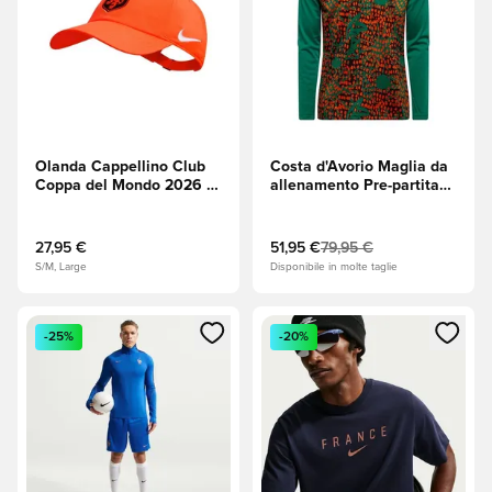
Olanda Cappellino Club
Costa d'Avorio Maglia da
Coppa del Mondo 2026 -
allenamento Pre-partita
Hyper Crimson
Zip a 1/4 Coppa del
(Rosso)/Bianco
Mondo 2026 - Sport
Verde/Marrone
27,95 €
51,95 €
79,95 €
S/M, Large
Disponibile in molte taglie
Apre una finestra modale per accedere o registrarsi come m
Apre una finestra modale per
-25%
-20%