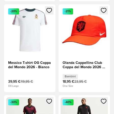
Apre una finestra modale per accedere o registrarsi come m
Apre una finestra modale per
-20%
-21%
Messico T-shirt OG Coppa
Olanda Cappellino Club
del Mondo 2026 - Bianco
Coppa del Mondo 2026 -
Hyper Crimson
(Rosso)/Bianco Bambini
Bambini
39,95 €
49,95 €
18,95 €
23,95 €
XX-Large
One Size
Apre una finestra modale per accedere o registrarsi come m
Apre una finestra modale per
-30%
-40%