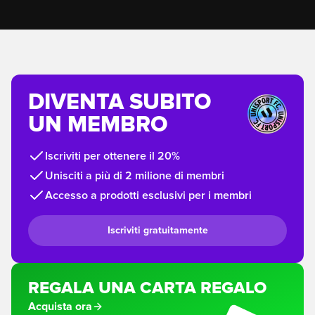
DIVENTA SUBITO
UN MEMBRO
Iscriviti per ottenere il 20%
Unisciti a più di 2 milione di membri
Accesso a prodotti esclusivi per i membri
Iscriviti gratuitamente
REGALA UNA CARTA REGALO
Acquista ora