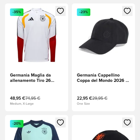
Apre una finestra modale per accedere o registrarsi come m
Apre una finestra modale per
-35%
-23%
Germania Maglia da
Germania Cappellino
allenamento Tiro 26
Coppa del Mondo 2026 -
Coppa del Mondo 2026 -
Nero
Bianco
48,95 €
74,95 €
22,95 €
29,95 €
Medium, X-Large
One Size
Apre una finestra modale per accedere o registrarsi come m
Apre una finestra modale per
-20%