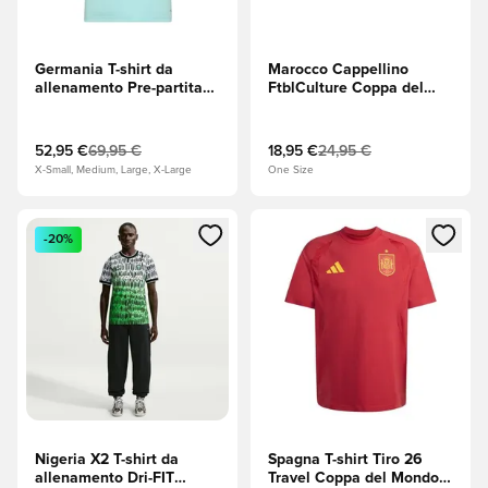
Germania T-shirt da
Marocco Cappellino
allenamento Pre-partita
FtblCulture Coppa del
Trasferta Coppa del
Mondo 2026 - PUMA
Mondo 2026 - Flash Aqua
Black (Nero)/Per sempre
Red
52,95 €
69,95 €
18,95 €
24,95 €
X-Small, Medium, Large, X-Large
One Size
Apre una finestra modale per accedere o registrarsi come m
Apre una finestra modale per
-20%
Nigeria X2 T-shirt da
Spagna T-shirt Tiro 26
allenamento Dri-FIT
Travel Coppa del Mondo