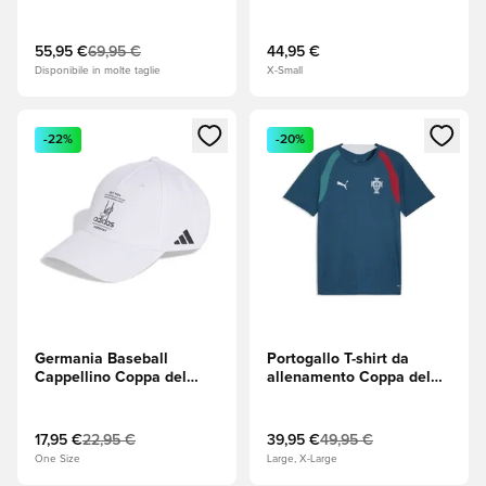
Academy Pro Pre-partita -
2026 - Team Power Red
Verde/Bianco/Nero
(Rosso)
55,95 €
69,95 €
44,95 €
Disponibile in molte taglie
X-Small
Apre una finestra modale per accedere o registrarsi come m
Apre una finestra modale per
-22%
-20%
Germania Baseball
Portogallo T-shirt da
Cappellino Coppa del
allenamento Coppa del
Mondo 2026 -
Mondo 2026 - Ocean
Bianco/Nero
Tropic/Silver Mist
17,95 €
22,95 €
39,95 €
49,95 €
One Size
Large, X-Large