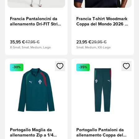
Francia Pantaloncini da
Francia T-shirt Woodmark
allenamento Dri-FIT Strike
Coppa del Mondo 2026 -
Coppa del Mondo 2026 -
Blackened Blue (Blu-
Game Royal
nero)/Rame
(Blu)/Blackened Blue (Blu-
35,95 €
47,95 €
23,95 €
29,95 €
nero)/Rame metallizzato
X-Small, Small, Medium, Large
Small, Medium, XX-Large
Apre una finestra modale per accedere o registrarsi come m
Apre una finestra modale per
-30%
-35%
Portogallo Maglia da
Portogallo Pantaloni da
allenamento Zip a 1/4
allenamento Coppa del