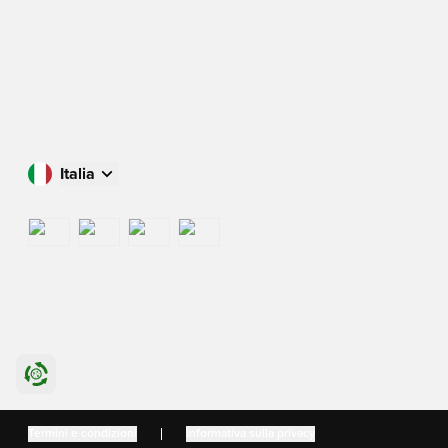
Italia
Acquista nel tuo paese
International
US
Danmark
Termini e condizioni
Informativa sulla privacy
Sverige