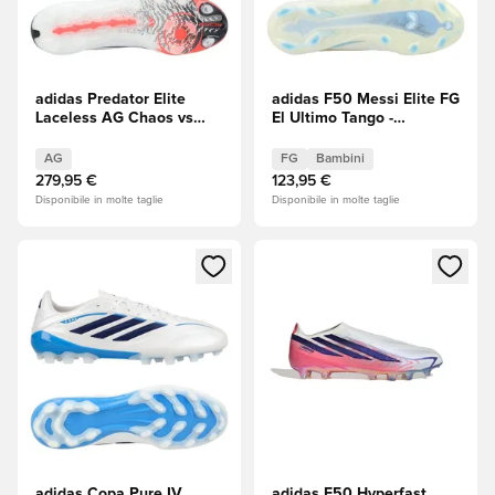
adidas Predator Elite
adidas F50 Messi Elite FG
Laceless AG Chaos vs
El Ultimo Tango -
Control
Avorio/Semi Blue
Burst/Icey Blue Bambini
AG
FG
Bambini
279,95 €
123,95 €
Disponibile in molte taglie
Disponibile in molte taglie
Apre una finestra modale per accedere o registrarsi come m
Apre una finestra modale per
adidas Copa Pure IV
adidas F50 Hyperfast