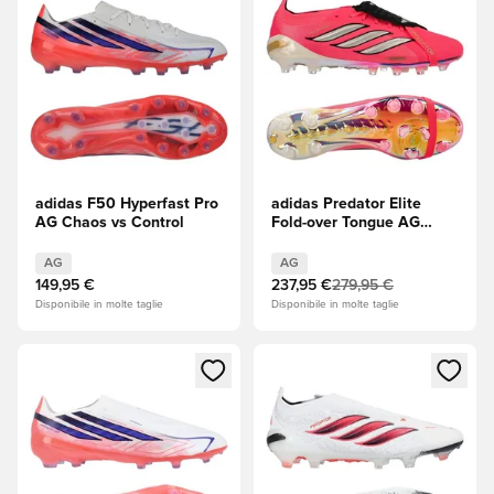
adidas F50 Hyperfast Pro
adidas Predator Elite
AG Chaos vs Control
Fold-over Tongue AG
Road to Glory - Solar
Turbo/Thermal
AG
AG
Chrome/Core Black (Nero)
149,95 €
237,95 €
279,95 €
Disponibile in molte taglie
Disponibile in molte taglie
Apre una finestra modale per accedere o registrarsi come m
Apre una finestra modale per