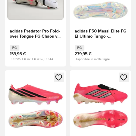
adidas Predator Pro Fold-
adidas F50 Messi Elite FG
over Tongue FG Chaos vs
El Ultimo Tango -
Control
Avorio/Semi Blue
Burst/Icey Blue
FG
FG
159,95 €
279,95 €
EU 39½, EU 42, EU 43½, EU 44
Disponibile in molte taglie
Apre una finestra modale per accedere o registrarsi come m
Apre una finestra modale per