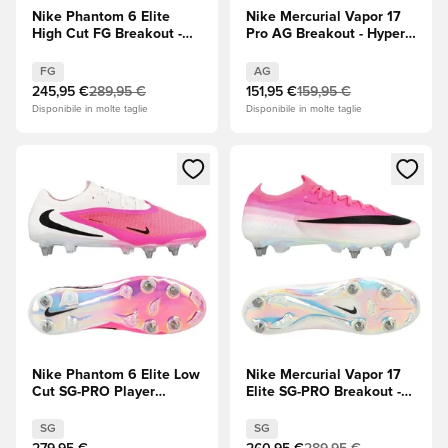
Nike Phantom 6 Elite
Nike Mercurial Vapor 17
High Cut FG Breakout -
Pro AG Breakout - Hyper
Rosa/Bianco/Nero
Pink (Rosa)/Bianco/Nero
FG
AG
245,95 €
289,95 €
151,95 €
159,95 €
Disponibile in molte taglie
Disponibile in molte taglie
Apre una finestra modale per accedere o registrarsi come m
Apre una finestra modale per
Nike Phantom 6 Elite Low
Nike Mercurial Vapor 17
Cut SG-PRO Player
Elite SG-PRO Breakout -
Edition Breakout -
Rosa/Bianco/Nero
Rosa/Bianco/Nero
SG
SG