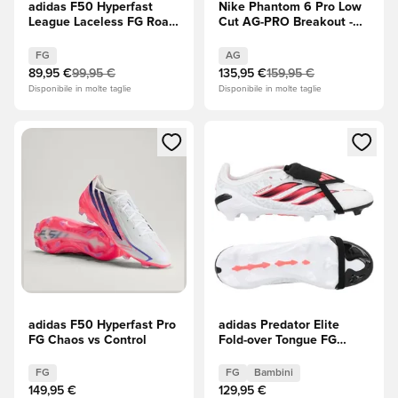
adidas F50 Hyperfast
Nike Phantom 6 Pro Low
League Laceless FG Road
Cut AG-PRO Breakout -
to Glory - Solar
Rosa/Bianco/Nero
Turbo/Core Black
FG
AG
(Nero)/Oro metallizzato
89,95 €
99,95 €
135,95 €
159,95 €
Disponibile in molte taglie
Disponibile in molte taglie
Apre una finestra modale per accedere o registrarsi come m
Apre una finestra modale per
adidas F50 Hyperfast Pro
adidas Predator Elite
FG Chaos vs Control
Fold-over Tongue FG
Chaos vs Control Bambini
FG
FG
Bambini
149,95 €
129,95 €