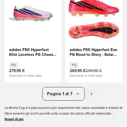
adidas F50 Hyperfast
adidas F50 Hyperfast Evo
Elite Laceless FG Chaos
FG Road to Glory - Solar
vs Control
Turbo/Core Black
(Nero)/Oro metallizzato
FG
FG
279,95 €
269,95 €
299,95 €
Disponibile in molte taglie
Disponibile in molte taglie
Pagina 1 di 7
La World Cup è il palcoscenico più importante del calcio mondiale e milioni di
tifosi avranno gli occhi puntati sulle scarpe da calcio ufficiali indossate
durante il torneo.
Scopri di più