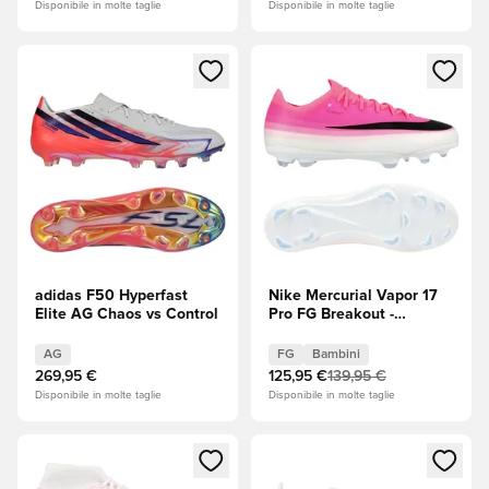
Disponibile in molte taglie
Disponibile in molte taglie
Apre una finestra modale per accedere o registrarsi come m
Apre una finestra modale per
adidas F50 Hyperfast
Nike Mercurial Vapor 17
Elite AG Chaos vs Control
Pro FG Breakout -
Bianco/Nero/Hyper Pink
(Rosa) Bambini
AG
FG
Bambini
269,95 €
125,95 €
139,95 €
Disponibile in molte taglie
Disponibile in molte taglie
Apre una finestra modale per accedere o registrarsi come m
Apre una finestra modale per