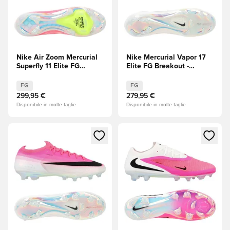
Nike Air Zoom Mercurial
Nike Mercurial Vapor 17
Superfly 11 Elite FG
Elite FG Breakout -
Breakout -
Rosa/Bianco/Nero
Rosa/Bianco/Nero
FG
FG
299,95 €
279,95 €
Disponibile in molte taglie
Disponibile in molte taglie
Apre una finestra modale per accedere o registrarsi come m
Apre una finestra modale per