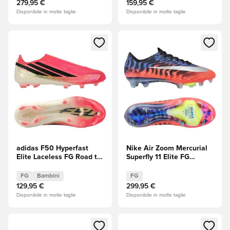
279,95 €
159,95 €
Disponibile in molte taglie
Disponibile in molte taglie
Apre una finestra modale per accedere o registrarsi come m
Apre una finestra modale per
adidas F50 Hyperfast
Nike Air Zoom Mercurial
Elite Laceless FG Road to
Superfly 11 Elite FG
Glory - Solar Turbo/Core
Scorpion -
Black (Nero)/Oro
Blu/Rosso/Argento
FG
Bambini
FG
metallizzato Bambini
metallizzato EDIZIONE
129,95 €
299,95 €
LIMITATA
Disponibile in molte taglie
Disponibile in molte taglie
Apre una finestra modale per accedere o registrarsi come m
Apre una finestra modale per