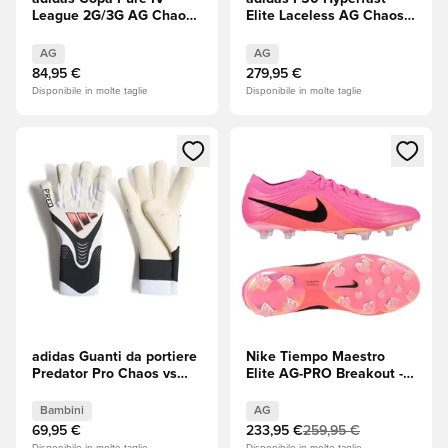
League 2G/3G AG Chaos
Elite Laceless AG Chaos
vs Control
vs Control
AG
AG
84,95 €
279,95 €
Disponibile in molte taglie
Disponibile in molte taglie
Apre una finestra modale per accedere o registrarsi come m
Apre una finestra modale per
adidas Guanti da portiere
Nike Tiempo Maestro
Predator Pro Chaos vs
Elite AG-PRO Breakout -
Control - Bianco/Solar
Rosa/Nero
Turbo/Nero Bambini
Bambini
AG
69,95 €
233,95 €
259,95 €