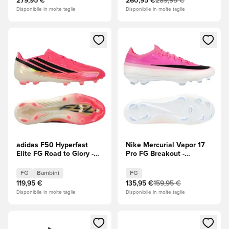
279,95 €
260,95 €
289,95 €
Disponibile in molte taglie
Disponibile in molte taglie
Apre una finestra modale per accedere o registrarsi come m
Apre una finestra modale per
adidas F50 Hyperfast
Nike Mercurial Vapor 17
Elite FG Road to Glory -
Pro FG Breakout -
Solar Turbo/Core Black
Rosa/Bianco/Nero
(Nero)/Oro metallizzato
FG
Bambini
FG
Bambini
119,95 €
135,95 €
159,95 €
Disponibile in molte taglie
Disponibile in molte taglie
Apre una finestra modale per accedere o registrarsi come m
Apre una finestra modale per