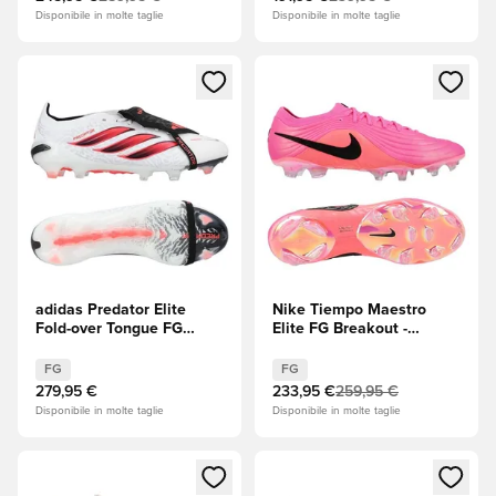
(Bianco)
Disponibile in molte taglie
Disponibile in molte taglie
Apre una finestra modale per accedere o registrarsi come m
Apre una finestra modale per
adidas Predator Elite
Nike Tiempo Maestro
Fold-over Tongue FG
Elite FG Breakout -
Chaos vs Control
Rosa/Nero
FG
FG
279,95 €
233,95 €
259,95 €
Disponibile in molte taglie
Disponibile in molte taglie
Apre una finestra modale per accedere o registrarsi come m
Apre una finestra modale per