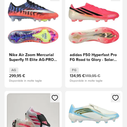
Nike Air Zoom Mercurial
adidas F50 Hyperfast Pro
Superfly 11 Elite AG-PRO
FG Road to Glory - Solar
Scorpion -
Turbo/Core Black
Blu/Rosso/Argento
(Nero)/Oro metallizzato
AG
FG
metallizzato EDIZIONE
299,95 €
134,95 €
149,95 €
LIMITATA
Disponibile in molte taglie
Disponibile in molte taglie
Apre una finestra modale per accedere o registrarsi come m
Apre una finestra modale per