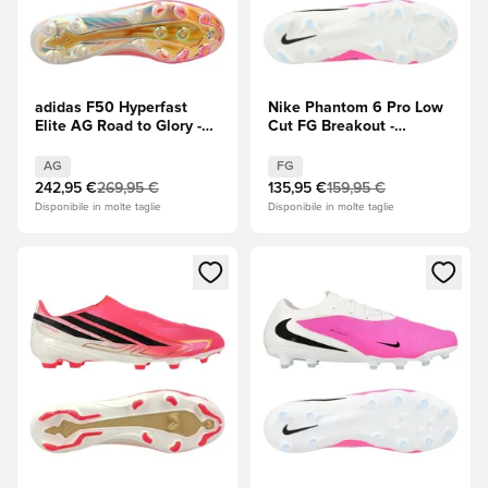
adidas F50 Hyperfast
Nike Phantom 6 Pro Low
Elite AG Road to Glory -
Cut FG Breakout -
Solar Turbo/Core Black
Rosa/Bianco/Nero
(Nero)/Oro metallizzato
AG
FG
242,95 €
269,95 €
135,95 €
159,95 €
Disponibile in molte taglie
Disponibile in molte taglie
Apre una finestra modale per accedere o registrarsi come m
Apre una finestra modale per