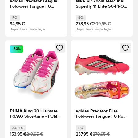
adidas Predator League
Nike Air Zoom Mercurial
Fold-over Tongue FG
Superfly 11 Elite SG-PRO
Chaos vs Control
Breakout -
Rosa/Bianco/Nero
FG
SG
94,95 €
278,95 €
309,95 €
Disponibile in molte taglie
Disponibile in molte taglie
Apre una finestra modale per accedere o registrarsi come m
Apre una finestra modale per
-30%
PUMA King 20 Ultimate
adidas Predator Elite
FG/AG Showtime - PUMA
Fold-over Tongue FG Road
White (Bianco)/Poison
to Glory - Solar
Pink (Rosa)/Bright Aqua
Turbo/Thermal
AG/FG
FG
(Blu)
Chrome/Core Black (Nero)
153,95 €
219,95 €
237,95 €
279,95 €