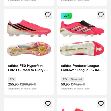
Disponibile in molte taglie
Disponibile in molte taglie
Apre una finestra modale per accedere o registrarsi come m
Apre una finestra modale per
-20%
adidas F50 Hyperfast
adidas Predator League
Elite FG Road to Glory -
Fold-over Tongue FG Road
Solar Turbo/Core Black
to Glory - Solar
(Nero)/Oro metallizzato
Turbo/Thermal
FG
FG
Bambini
Chrome/Core Black (Nero)
255,95 €
269,95 €
59,95 €
74,95 €
Bambini
Disponibile in molte taglie
Disponibile in molte taglie
Apre una finestra modale per accedere o registrarsi come m
Apre una finestra modale per