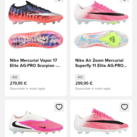
Nike Mercurial Vapor 17
Nike Air Zoom Mercurial
Elite AG-PRO Scorpion -
Superfly 11 Elite AG-PRO
Blu/Rosso/Argento
Breakout -
metallizzato EDIZIONE
Rosa/Bianco/Nero
AG
AG
LIMITATA
279,95 €
299,95 €
Disponibile in molte taglie
Disponibile in molte taglie
Apre una finestra modale per accedere o registrarsi come m
Apre una finestra modale per