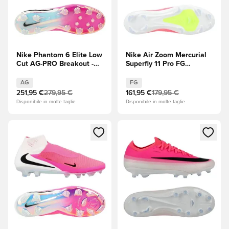
Nike Phantom 6 Elite Low
Nike Air Zoom Mercurial
Cut AG-PRO Breakout -
Superfly 11 Pro FG
Rosa/Bianco/Nero
Breakout -
Rosa/Bianco/Nero
AG
FG
251,95 €
279,95 €
161,95 €
179,95 €
Disponibile in molte taglie
Disponibile in molte taglie
Apre una finestra modale per accedere o registrarsi come m
Apre una finestra modale per