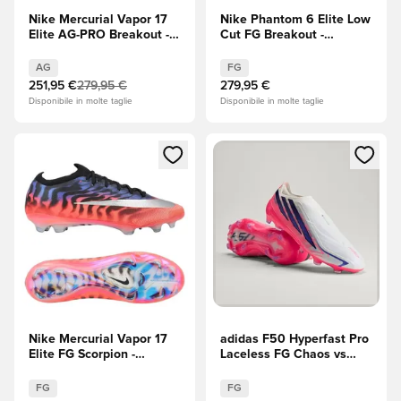
Nike Mercurial Vapor 17
Nike Phantom 6 Elite Low
Elite AG-PRO Breakout -
Cut FG Breakout -
Rosa/Bianco/Nero
Rosa/Bianco/Nero
AG
FG
251,95 €
279,95 €
279,95 €
Disponibile in molte taglie
Disponibile in molte taglie
Apre una finestra modale per accedere o registrarsi come m
Apre una finestra modale per
Nike Mercurial Vapor 17
adidas F50 Hyperfast Pro
Elite FG Scorpion -
Laceless FG Chaos vs
Blu/Rosso/Argento
Control
metallizzato EDIZIONE
FG
FG
LIMITATA