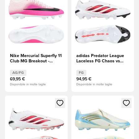
Nike Mercurial Superfly 11
adidas Predator League
Club MG Breakout -
Laceless FG Chaos vs
Rosa/Bianco/Nero
Control
AG/FG
FG
69,95 €
94,95 €
Disponibile in molte taglie
Disponibile in molte taglie
Apre una finestra modale per accedere o registrarsi come m
Apre una finestra modale per