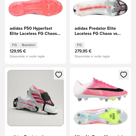
adidas F50 Hyperfast
adidas Predator Elite
Elite Laceless FG Chaos
Laceless FG Chaos vs
vs Control Bambini
Control
FG
Bambini
FG
129,95 €
279,95 €
Disponibile in molte taglie
Disponibile in molte taglie
Apre una finestra modale per accedere o registrarsi come m
Apre una finestra modale per