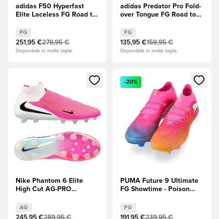
adidas F50 Hyperfast
adidas Predator Pro Fold-
Elite Laceless FG Road to
over Tongue FG Road to
Glory - Solar Turbo/Core
Glory - Solar
Black (Nero)/Oro
Turbo/Thermal
FG
FG
metallizzato
Chrome/Core Black (Nero)
251,95 €
279,95 €
135,95 €
159,95 €
Disponibile in molte taglie
Disponibile in molte taglie
Apre una finestra modale per accedere o registrarsi come m
Apre una finestra modale per
-20%
Nike Phantom 6 Elite
PUMA Future 9 Ultimate
High Cut AG-PRO
FG Showtime - Poison
Breakout -
Pink (Rosa)/Sun
Rosa/Bianco/Nero
Stream/Bright Aqua
AG
FG
(Blu)/PUMA White
245,95 €
289,95 €
191,95 €
239,95 €