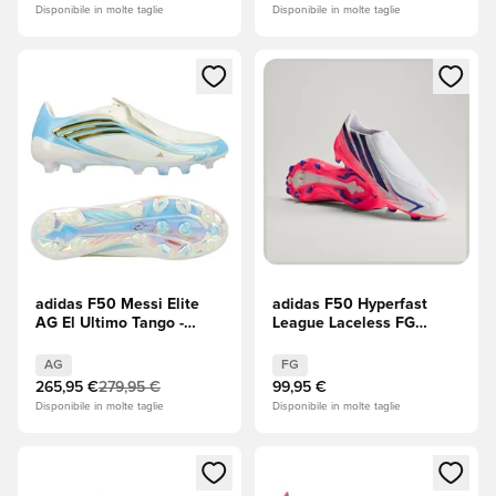
Disponibile in molte taglie
Disponibile in molte taglie
Apre una finestra modale per accedere o registrarsi come m
Apre una finestra modale per
adidas F50 Messi Elite
adidas F50 Hyperfast
AG El Ultimo Tango -
League Laceless FG
Avorio/Semi Blue
Chaos vs Control
Burst/Icey Blue
AG
FG
265,95 €
279,95 €
99,95 €
Disponibile in molte taglie
Disponibile in molte taglie
Apre una finestra modale per accedere o registrarsi come m
Apre una finestra modale per