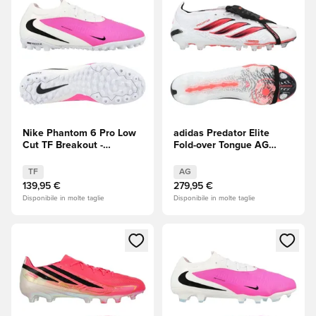
Nike Phantom 6 Pro Low
adidas Predator Elite
Cut TF Breakout -
Fold-over Tongue AG
Rosa/Bianco/Nero
Chaos vs Control
TF
AG
139,95 €
279,95 €
Disponibile in molte taglie
Disponibile in molte taglie
Apre una finestra modale per accedere o registrarsi come m
Apre una finestra modale per