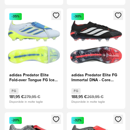
Apre una finestra modale per accedere o registrarsi come m
Apre una finestra modale per
-35%
-30%
adidas Predator Elite
adidas Predator Elite FG
Fold-over Tongue FG Ice
Immortal DNA - Core
Cold Precision - Crystal
Black (Nero)/Footwear
Sky/Ray Blue/Solar Yellow
White (Bianco)/Rosso
FG
FG
(Giallo)
lucido
181,95 €
279,95 €
188,95 €
269,95 €
Disponibile in molte taglie
Disponibile in molte taglie
Apre una finestra modale per accedere o registrarsi come m
Apre una finestra modale per
-20%
-32%