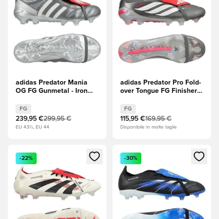
adidas Predator Mania
adidas Predator Pro Fold-
OG FG Gunmetal - Iron
over Tongue FG Finishers
Metal (Grigio)/Grey Two
Steel - Iron Metal
(Grigio)/Rubino puro
(Grigio)/Footwear White
FG
FG
EDIZIONE LIMITATA
(Bianco)/Rosso lucido
239,95 €
299,95 €
115,95 €
169,95 €
EU 43½, EU 44
Disponibile in molte taglie
Apre una finestra modale per accedere o registrarsi come m
Apre una finestra modale per
-22%
-30%