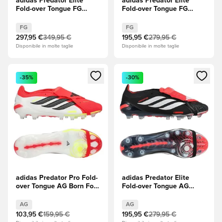
adidas Predator Elite
adidas Predator Elite
Fold-over Tongue FG
Fold-over Tongue FG
Wales Bonner -
Immortal DNA - Core
Marrone/Argento
Black (Nero)/Footwear
FG
FG
metallizzato EDIZIONE
White (Bianco)/Rosso
297,95 €
349,95 €
195,95 €
279,95 €
LIMITATA
lucido
Disponibile in molte taglie
Disponibile in molte taglie
Apre una finestra modale per accedere o registrarsi come m
Apre una finestra modale per
-35%
-30%
adidas Predator Pro Fold-
adidas Predator Elite
over Tongue AG Born For
Fold-over Tongue AG
Goals - Rosso lucido/Core
Immortal DNA - Core
Black (Nero)/Footwear
Black (Nero)/Footwear
AG
AG
White (Bianco)
White (Bianco)/Rosso
103,95 €
159,95 €
195,95 €
279,95 €
lucido