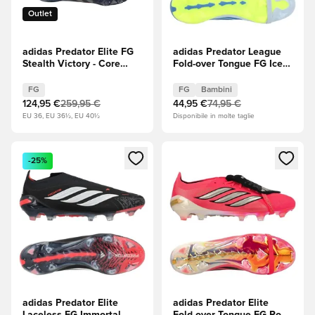
Outlet
adidas Predator Elite FG
adidas Predator League
Stealth Victory - Core
Fold-over Tongue FG Ice
Black (Nero)/Grey Four
Cold Precision - Crystal
(Grigio)/Rosso lucido
Sky/Ray Blue/Solar Yellow
FG
FG
Bambini
(Giallo) Bambini
124,95 €
259,95 €
44,95 €
74,95 €
EU 36, EU 36½, EU 40½
Disponibile in molte taglie
Apre una finestra modale per accedere o registrarsi come m
Apre una finestra modale per
-25%
adidas Predator Elite
adidas Predator Elite