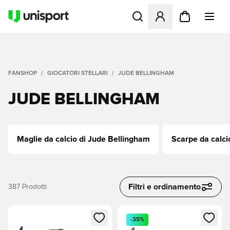
Apre una finestra modale pe
FANSHOP
GIOCATORI STELLARI
JUDE BELLINGHAM
JUDE BELLINGHAM
Maglie da calcio di Jude Bellingham
Scarpe da calc
Filtri e ordinamento
387
Prodotti
Apre una finestra modale per accedere o registrarsi come m
Apre una finestra modale per
-35%