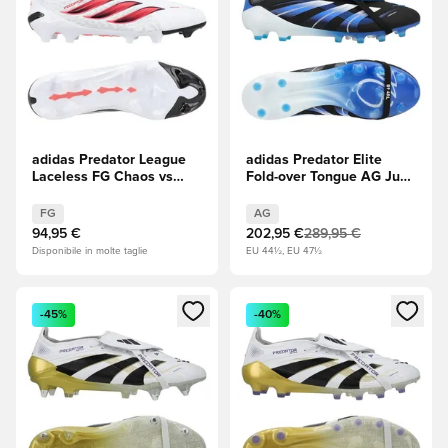
adidas Predator League
adidas Predator Elite
Laceless FG Chaos vs
Fold-over Tongue AG Jude
Control
Bellingham - Core Black
(Nero)/Footwear White
FG
AG
(Bianco)/Glory Blue (Blu)
94,95 €
202,95 €
289,95 €
Disponibile in molte taglie
EU 44½, EU 47½
Apre una finestra modale per accedere o registrarsi come m
Apre una finestra modale per
-45%
-40%