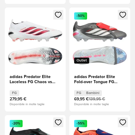
Apre una finestra modale per accedere o registrarsi come m
Apre una finestra modale per
-50%
Outlet
adidas Predator Elite
adidas Predator Elite
Laceless FG Chaos vs
Fold-over Tongue FG
Control
Finishers Steel - Iron
Metal (Grigio)/Footwear
FG
FG
Bambini
White (Bianco)/Rosso
279,95 €
69,95 €
139,95 €
lucido Bambini
Disponibile in molte taglie
Disponibile in molte taglie
Apre una finestra modale per accedere o registrarsi come m
Apre una finestra modale per
-20%
-55%