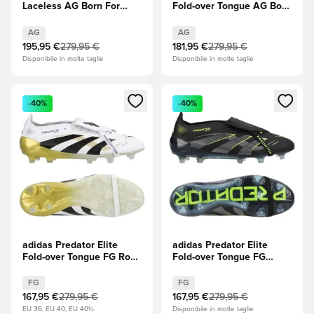
Laceless AG Born For
Fold-over Tongue AG Born
Goals - Crystal Sky/Ray
For Goals - Rosso
Blue/Solar Yellow (Giallo)
lucido/Core Black
AG
AG
(Nero)/Footwear White
195,95 €
279,95 €
181,95 €
279,95 €
(Bianco)
Disponibile in molte taglie
Disponibile in molte taglie
Apre una finestra modale per accedere o registrarsi come m
Apre una finestra modale per
-40%
-40%
adidas Predator Elite
adidas Predator Elite
Fold-over Tongue FG Road
Fold-over Tongue FG
to Glory - Footwear White
Electric Stealth - Core
(Bianco)/Core Black
Black
FG
FG
(Nero)/Oro metallizzato
(Nero)/Carbonio/Lucid
167,95 €
279,95 €
167,95 €
279,95 €
Lemon (Giallo)
EU 36, EU 40, EU 40½
Disponibile in molte taglie