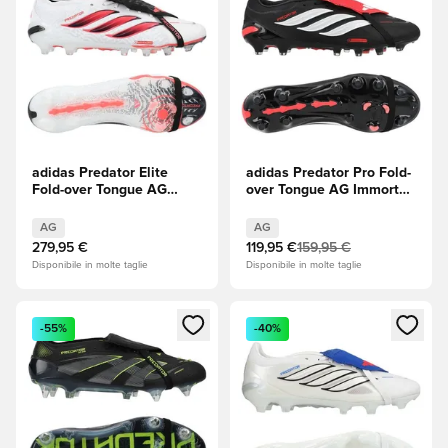
adidas Predator Elite
adidas Predator Pro Fold-
Fold-over Tongue AG
over Tongue AG Immortal
Chaos vs Control
DNA - Core Black
(Nero)/Footwear White
AG
AG
(Bianco)/Rosso lucido
279,95 €
119,95 €
159,95 €
Disponibile in molte taglie
Disponibile in molte taglie
Apre una finestra modale per accedere o registrarsi come m
Apre una finestra modale per
-55%
-40%