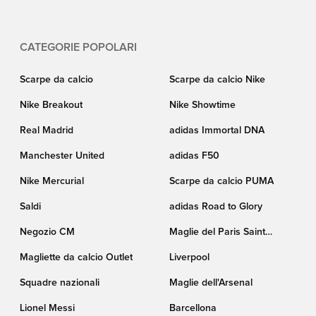
o acquisti la maglia da calcio del suo club o della sua nazionale. Dai
un'occhiata all'assortimento qui sotto e effettui il suo ordine per una
consegna rapida!
CATEGORIE POPOLARI
Scarpe da calcio
Scarpe da calcio Nike
Nike Breakout
Nike Showtime
Real Madrid
adidas Immortal DNA
Manchester United
adidas F50
Nike Mercurial
Scarpe da calcio PUMA
Saldi
adidas Road to Glory
Negozio CM
Maglie del Paris Saint
Germain
Magliette da calcio Outlet
Liverpool
Squadre nazionali
Maglie dell'Arsenal
Lionel Messi
Barcellona