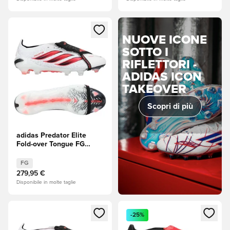
Apre una finestra modale per accedere o registrarsi come m
NUOVE ICONE
SOTTO I
RIFLETTORI -
ADIDAS ICON
TAKEOVER
Scopri di più
adidas Predator Elite
Fold-over Tongue FG
Chaos vs Control
FG
279,95 €
Disponibile in molte taglie
Apre una finestra modale per accedere o registrarsi come m
Apre una finestra modale per
-25%