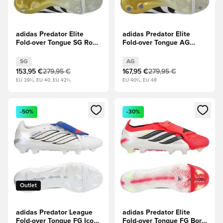
adidas Predator Elite
adidas Predator Elite
Fold-over Tongue SG Road
Fold-over Tongue AG
to Glory - Footwear White
Road to Glory - Footwear
(Bianco)/Core Black
White (Bianco)/Core Black
SG
AG
(Nero)/Oro metallizzato
(Nero)/Oro metallizzato
153,95 €
279,95 €
167,95 €
279,95 €
EU 39½, EU 40, EU 42½
EU 40½, EU 48
Apre una finestra modale per accedere o registrarsi come m
Apre una finestra modale per
-50%
-30%
Outlet
adidas Predator League
adidas Predator Elite
Fold-over Tongue FG Icon
Fold-over Tongue FG Born