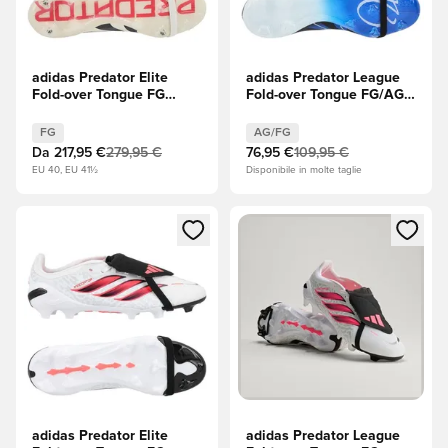
adidas Predator Elite
adidas Predator League
Fold-over Tongue FG
Fold-over Tongue FG/AG
Champagne - Off White
Jude Bellingham - Core
(Bianco)/Core Black
Black (Nero)/Footwear
FG
AG/FG
(Nero)/Rubino puro
White (Bianco)/Glory Blue
Da
217,95 €
279,95 €
76,95 €
109,95 €
(Blu)
EU 40, EU 41½
Disponibile in molte taglie
Apre una finestra modale per accedere o registrarsi come m
Apre una finestra modale per
adidas Predator Elite
adidas Predator League