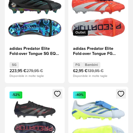
Outlet
adidas Predator Elite
adidas Predator Elite
Fold-over Tongue SG EQT
Fold-over Tongue FG
- Core Black
Coral Blaze - Signal
(Nero)/Equipment Green
Coral/Footwear White
SG
FG
Bambini
(Verde) EDIZIONE
(Bianco)/Beam Orange
223,95 €
279,95 €
62,95 €
139,95 €
LIMITATA
Bambini
Disponibile in molte taglie
Disponibile in molte taglie
Apre una finestra modale per accedere o registrarsi come m
Apre una finestra modale per
-52%
-40%