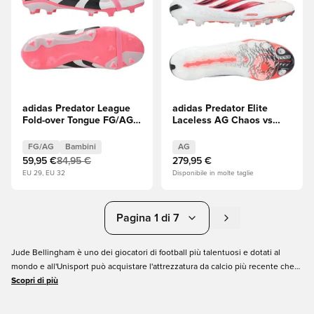
adidas Predator League
adidas Predator Elite
Fold-over Tongue FG/AG
Laceless AG Chaos vs
David Beckham - Beam
Control
Pink/Core Black
FG/AG
Bambini
AG
(Nero)/Footwear White
59,95 €
84,95 €
279,95 €
(Bianco) Bambini
EU 29, EU 32
Disponibile in molte taglie
EDIZIONE LIMITATA
Pagina 1 di 7
Jude Bellingham è uno dei giocatori di football più talentuosi e dotati al
mondo e all'Unisport può acquistare l'attrezzatura da calcio più recente che
usa. Allontanatosi dall'Inghilterra in giovane età, Bellingham non è mai stato
Scopri di più
timido di rischiare, e lo può vedere anche nel suo modo di giocare. È audace,
divertente e straordinario. Acquista le stesse scarpe da calcio di Bellingham