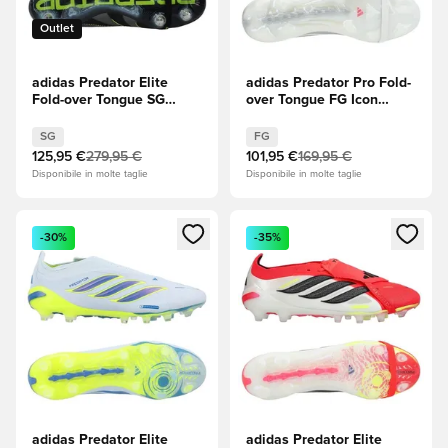
Outlet
adidas Predator Elite
adidas Predator Pro Fold-
Fold-over Tongue SG
over Tongue FG Icon
Electric Stealth - Core
Takeover - Footwear
Black
White (Bianco)/Zero
SG
FG
(Nero)/Carbonio/Lucid
Metallic (Bianco)/Royal
125,95 €
279,95 €
101,95 €
169,95 €
Lemon (Giallo)
Blue (Blu)
Disponibile in molte taglie
Disponibile in molte taglie
Apre una finestra modale per accedere o registrarsi come m
Apre una finestra modale per
-30%
-35%
adidas Predator Elite
adidas Predator Elite