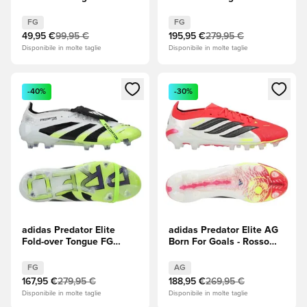
Takeover - Footwear
For Goals - Rosso
White (Bianco)/Zero
lucido/Core Black
FG
FG
Metallic (Bianco)/Royal
(Nero)/Footwear White
49,95 €
99,95 €
195,95 €
279,95 €
Blue (Blu)
(Bianco)
Disponibile in molte taglie
Disponibile in molte taglie
Apre una finestra modale per accedere o registrarsi come m
Apre una finestra modale per
-40%
-30%
adidas Predator Elite
adidas Predator Elite AG
Fold-over Tongue FG
Born For Goals - Rosso
Radiant Blaze - Footwear
lucido/Core Black
White (Bianco)/Core Black
(Nero)/Footwear White
FG
AG
(Nero)/Lucid Lemon
(Bianco)
167,95 €
279,95 €
188,95 €
269,95 €
(Giallo)
Disponibile in molte taglie
Disponibile in molte taglie