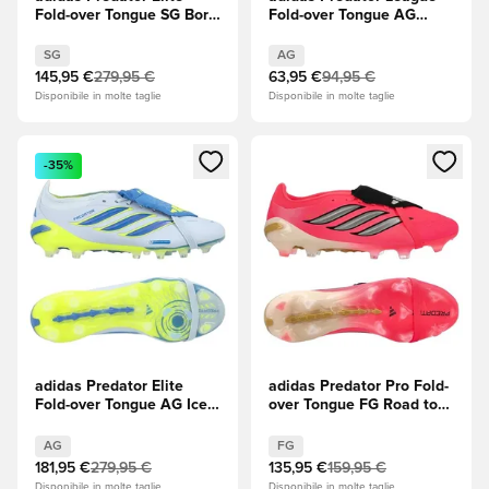
Fold-over Tongue SG Born
Fold-over Tongue AG
For Goals - Rosso
Immortal DNA - Core
lucido/Core Black
Black (Nero)/Footwear
SG
AG
(Nero)/Footwear White
White (Bianco)/Rosso
145,95 €
279,95 €
63,95 €
94,95 €
(Bianco)
lucido
Disponibile in molte taglie
Disponibile in molte taglie
Apre una finestra modale per accedere o registrarsi come m
Apre una finestra modale per
-35%
adidas Predator Elite
adidas Predator Pro Fold-
Fold-over Tongue AG Ice
over Tongue FG Road to
Cold Precision - Crystal
Glory - Solar
Sky/Ray Blue/Solar Yellow
Turbo/Thermal
AG
FG
(Giallo)
Chrome/Core Black (Nero)
181,95 €
279,95 €
135,95 €
159,95 €
Disponibile in molte taglie
Disponibile in molte taglie