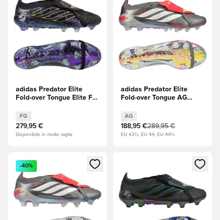
adidas Predator Elite
adidas Predator Elite
Fold-over Tongue Elite FG
Fold-over Tongue AG
Kaká - Core Black
Finishers Steel - Iron
(Nero)/Viola/Oro
Metal (Grigio)/Footwear
FG
AG
metallizzato EDIZIONE
White (Bianco)/Rosso
279,95 €
188,95 €
289,95 €
LIMITATA
lucido
Disponibile in molte taglie
EU 42½, EU 44, EU 44½
Apre una finestra modale per accedere o registrarsi come m
Apre una finestra modale per
-40%