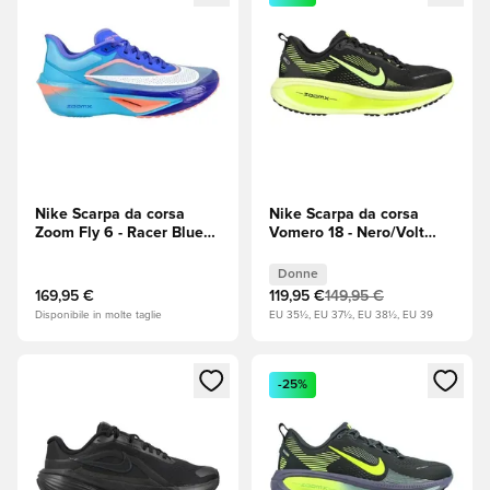
Nike Scarpa da corsa
Nike Scarpa da corsa
Zoom Fly 6 - Racer Blue
Vomero 18 - Nero/Volt
(Blu)/Rosso
(Giallo) Donna
Donne
169,95 €
119,95 €
149,95 €
Disponibile in molte taglie
EU 35½, EU 37½, EU 38½, EU 39
Apre una finestra modale per accedere o registrarsi come m
Apre una finestra modale per
-25%