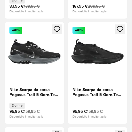
Donne
83,95 €
139,95 €
167,95 €
209,95 €
Disponibile in molte taglie
Disponibile in molte taglie
Apre una finestra modale per accedere o registrarsi come m
Apre una finestra modale per
-40%
-40%
Nike Scarpa da corsa
Nike Scarpa da corsa
Pegasus Trail 5 Gore-Tex -
Pegasus Trail 5 Gore-Tex -
Nero/Wolf Grey
Nero/Antracite
(Grigio)/Antracite Donna
Donne
95,95 €
159,95 €
95,95 €
159,95 €
Disponibile in molte taglie
Disponibile in molte taglie