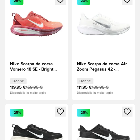
-25%
-20%
Nike Scarpa da corsa
Nike Scarpa da corsa Air
Vomero 18 SE - Bright
Zoom Pegasus 42 -
Crimson (Rosso)/Barely
Bianco/Argento
Green (Verde)/Atomic
metallizzato/Wolf Grey
Donne
Donne
Pink/Argento metallizzato
(Grigio) Donna
119,95 €
159,95 €
111,95 €
139,95 €
Donna
Disponibile in molte taglie
Disponibile in molte taglie
Apre una finestra modale per accedere o registrarsi come m
Apre una finestra modale per
-25%
-25%