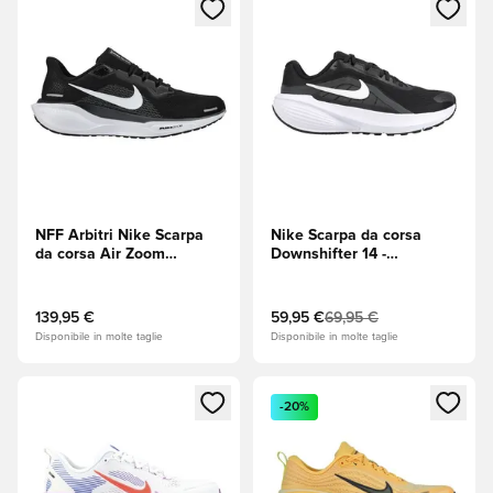
Apre una finestra modale per accedere o registrarsi come m
Apre una finestra modale per
NFF Arbitri Nike Scarpa
Nike Scarpa da corsa
da corsa Air Zoom
Downshifter 14 -
Pegasus 41 -
Nero/Bianco/Antracite
Nero/Bianco/Antracite
139,95 €
59,95 €
69,95 €
Disponibile in molte taglie
Disponibile in molte taglie
Apre una finestra modale per accedere o registrarsi come m
Apre una finestra modale per
-20%