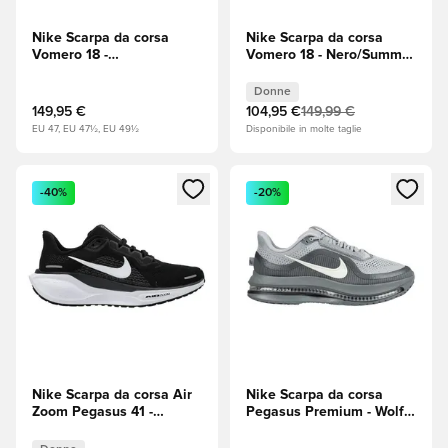
Nike Scarpa da corsa
Nike Scarpa da corsa
Vomero 18 -
Vomero 18 - Nero/Summit
Bianco/Nero/Barely Volt
White (Bianco)/Latte di
(Giallo)
cocco Donna
Donne
149,95 €
104,95 €
149,99 €
EU 47, EU 47½, EU 49½
Disponibile in molte taglie
Apre una finestra modale per accedere o registrarsi come m
Apre una finestra modale per
-40%
-20%
Nike Scarpa da corsa Air
Nike Scarpa da corsa
Zoom Pegasus 41 -
Pegasus Premium - Wolf
Nero/Bianco/Antracite
Grey (Grigio)/Sail
Donna
(Beige)/Cool Grey (Grigio)