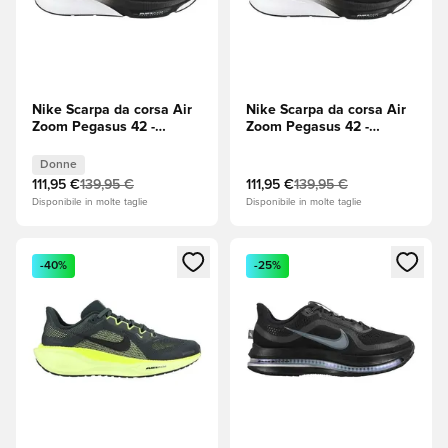
Nike Scarpa da corsa Air
Nike Scarpa da corsa Air
Zoom Pegasus 42 -
Zoom Pegasus 42 -
Nero/Bianco/Iron Grey
Nero/Bianco/Photon Dust
(Grigio) Donna
(Grigio)
Donne
111,95 €
139,95 €
111,95 €
139,95 €
Disponibile in molte taglie
Disponibile in molte taglie
Apre una finestra modale per accedere o registrarsi come m
Apre una finestra modale per
-40%
-25%