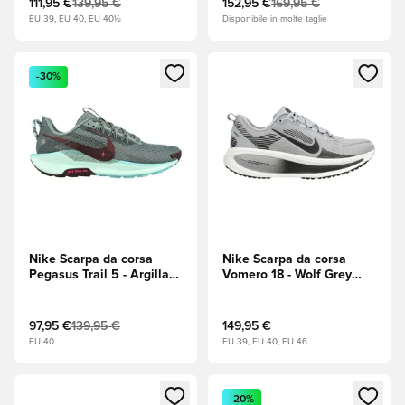
111,95 €
139,95 €
152,95 €
169,95 €
EU 39, EU 40, EU 40½
Disponibile in molte taglie
Apre una finestra modale per accedere o registrarsi come m
Apre una finestra modale per
-30%
Nike Scarpa da corsa
Nike Scarpa da corsa
Pegasus Trail 5 - Argilla
Vomero 18 - Wolf Grey
Verde/Burgundy Crush
(Grigio)
(Bordeaux)/Turchese
97,95 €
139,95 €
149,95 €
EU 40
EU 39, EU 40, EU 46
Apre una finestra modale per accedere o registrarsi come m
Apre una finestra modale per
-20%