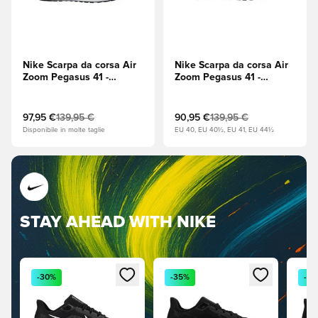
Nike Scarpa da corsa Air
Nike Scarpa da corsa Air
Zoom Pegasus 41 -
Zoom Pegasus 41 -
Nero/Bianco/Antracite
Nero/Antracite
97,95 €
139,95 €
90,95 €
139,95 €
Disponibile in molte taglie
EU 40, EU 40½, EU 41, EU 44½
STAY AHEAD WITH NIKE
Apre una finestra modale per accedere o registrarsi come
Apre una finestra modale per a
Apre 
-30%
-35%
-4