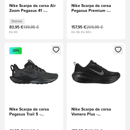
Nike Scarpa da corsa Air
Nike Scarpa da corsa
Zoom Pegasus 41 -
Pegasus Premium -
alghe/Nero/Verde Donna
Nero/Argento
metallizzato
Donne
83,95 €
139,95 €
157,95 €
209,95 €
EU 40
EU 39, EU 40½
Apre una finestra modale per accedere o registrarsi come m
Apre una finestra modale per
-20%
Nike Scarpa da corsa
Nike Scarpa da corsa
Pegasus Trail 5 -
Vomero Plus -
Nero/Antracite/Velvet
Nero/Smoke Grey
Brown (Marrone)
(Grigio)/Metallic Dark
Grey (Grigio)