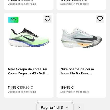
Disponibile in molte taglie
Disponibile in molte taglie
Apre una finestra modale per accedere o registrarsi come m
Apre una finestra modale per
-20%
Nike Scarpa da corsa Air
Nike Scarpa da corsa
Zoom Pegasus 42 - Volt
Zoom Fly 6 - Pure
(Giallo)/Nero/Sapphire
Platinum
(Blu)
(Platino)/Obsidian/Grey
Fog (Grigio)
111,95 €
139,95 €
169,95 €
Disponibile in molte taglie
Disponibile in molte taglie
Pagina 1 di 3