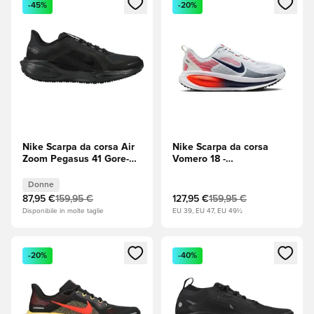
-45%
-20%
Nike Scarpa da corsa Air
Nike Scarpa da corsa
Zoom Pegasus 41 Gore-
Vomero 18 -
Tex - Nero/Antracite
Bianco/Midnight Navy
Donna
(Blu navy)/Bright Crimson
Donne
(Rosso)/Nero
87,95 €
159,95 €
127,95 €
159,95 €
Disponibile in molte taglie
EU 39, EU 47, EU 49½
Apre una finestra modale per accedere o registrarsi come m
Apre una finestra modale per
-20%
-40%