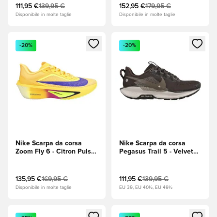
111,95 €
139,95 €
152,95 €
179,95 €
Disponibile in molte taglie
Disponibile in molte taglie
Apre una finestra modale per accedere o registrarsi come m
Apre una finestra modale per
-20%
-20%
Nike Scarpa da corsa
Nike Scarpa da corsa
Zoom Fly 6 - Citron Pulse
Pegasus Trail 5 - Velvet
(Giallo)/Indaco
Brown (Marrone)/Iron
Grey (Grigio)/College Grey
135,95 €
169,95 €
111,95 €
139,95 €
Disponibile in molte taglie
EU 39, EU 40½, EU 49½
Apre una finestra modale per accedere o registrarsi come m
Apre una finestra modale per