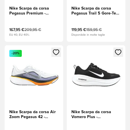
Nike Scarpa da corsa
Nike Scarpa da corsa
Pegasus Premium -
Pegasus Trail 5 Gore-Tex -
Bianco/Nero/Volt (Giallo)
Nero/Wolf Grey (Grigio)
167,95 €
209,95 €
119,95 €
159,95 €
EU 40, EU 40½
Disponibile in molte taglie
Apre una finestra modale per accedere o registrarsi come m
Apre una finestra modale per
-20%
Nike Scarpa da corsa Air
Nike Scarpa da corsa
Zoom Pegasus 42 -
Vomero Plus -
Bianco/Argento
Nero/Bianco/Cool Grey
metallizzato/Lapis (Blu)
(Grigio)