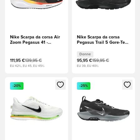
Nike Scarpa da corsa Air
Nike Scarpa da corsa
Zoom Pegasus 41 -
Pegasus Trail 5 Gore-Tex -
Nero/Bright Crimson
Nero/Antracite Donna
(Rosso)
Donne
111,95 €
139,95 €
95,95 €
159,95 €
EU 42½, EU 45, EU 45½
EU 39, EU 40½
Apre una finestra modale per accedere o registrarsi come m
Apre una finestra modale per
-20%
-25%