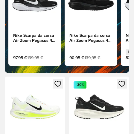
Nike Scarpa da corsa
Nike Scarpa da corsa
Nike
Air Zoom Pegasus 41 -
Air Zoom Pegasus 41 -
Air 
Nero/Bianco/Antracite
Nero/Antracite
Nero
Don
Do
97,95 €
139,95 €
90,95 €
139,95 €
83,9
Apre una finestra modale per accedere o registrarsi come m
Apre una finestra modale per
-30%