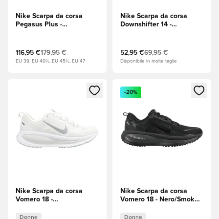
Nike Scarpa da corsa
Nike Scarpa da corsa
Pegasus Plus -
Downshifter 14 -
Bianco/Nero/Crimson
Bianco/Bianco
(Rosso)
116,95 €
179,95 €
52,95 €
69,95 €
EU 39, EU 40½, EU 45½, EU 47
Disponibile in molte taglie
Apre una finestra modale per accedere o registrarsi come m
Apre una finestra modale per
-20%
Nike Scarpa da corsa
Nike Scarpa da corsa
Vomero 18 -
Vomero 18 - Nero/Smoke
Bianco/Argento
Grey (Grigio) Donna
metallizzato/Photon Dust
Donne
Donne