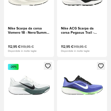
Nike Scarpa da corsa
Nike ACG Scarpa da
Vomero 18 - Nero/Summit
corsa Pegasus Trail -
White (Bianco)/Latte di
Nero/Summit White
cocco
(Bianco)/Antracite
112,95 €
149,95 €
112,95 €
149,95 €
Disponibile in molte taglie
Disponibile in molte taglie
Apre una finestra modale per accedere o registrarsi come m
Apre una finestra modale per
-20%