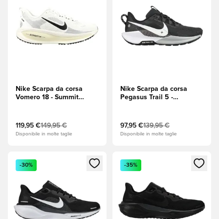
Nike Scarpa da corsa
Nike Scarpa da corsa
Vomero 18 - Summit
Pegasus Trail 5 -
White (Bianco)/Nero/Latte
Nero/Bianco/Antracite
di cocco
119,95 €
149,95 €
97,95 €
139,95 €
Disponibile in molte taglie
Disponibile in molte taglie
Apre una finestra modale per accedere o registrarsi come m
Apre una finestra modale per
-30%
-35%