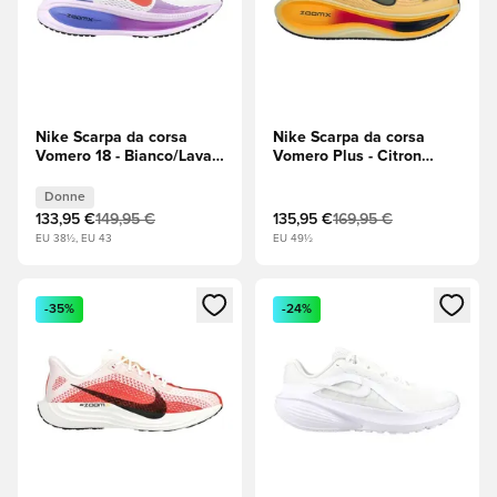
Nike Scarpa da corsa
Nike Scarpa da corsa
Vomero 18 - Bianco/Lava
Vomero Plus - Citron
calda/Viola Donna
Pulse (Giallo)/Blue Void
(Blu)/Alabastro
Donne
133,95 €
149,95 €
135,95 €
169,95 €
EU 38½, EU 43
EU 49½
Apre una finestra modale per accedere o registrarsi come m
Apre una finestra modale per
-35%
-24%