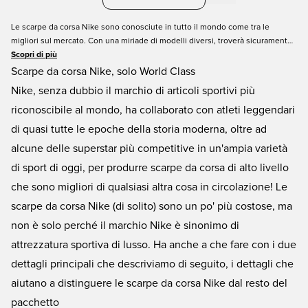
Le scarpe da corsa Nike sono conosciute in tutto il mondo come tra le
migliori sul mercato. Con una miriade di modelli diversi, troverà sicuramente
un paio di scarpe da corsa Nike adatte al suo stile, al suo gusto e alla sua
Scopri di più
tasca. Abbiamo scarpe da jogging Nike per lui, per lei, per grandi e piccini.
Scarpe da corsa Nike, solo World Class
Noi di Unisport siamo noti per la consegna rapida, facile e veloce! Quali
Nike, senza dubbio il marchio di articoli sportivi più
scarpe da corsa sceglie?
riconoscibile al mondo, ha collaborato con atleti leggendari
di quasi tutte le epoche della storia moderna, oltre ad
alcune delle superstar più competitive in un'ampia varietà
di sport di oggi, per produrre scarpe da corsa di alto livello
che sono migliori di qualsiasi altra cosa in circolazione! Le
scarpe da corsa Nike (di solito) sono un po' più costose, ma
non è solo perché il marchio Nike è sinonimo di
attrezzatura sportiva di lusso. Ha anche a che fare con i due
dettagli principali che descriviamo di seguito, i dettagli che
aiutano a distinguere le scarpe da corsa Nike dal resto del
pacchetto