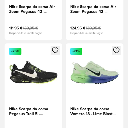
Nike Scarpa da corsa Air
Nike Scarpa da corsa Air
Zoom Pegasus 42 -
Zoom Pegasus 42 -
Bianco/Nero/Mineral
Sapphire (Blu)/Summit
Slate (Verde)
White (Bianco)/Lapis (Blu)
111,95 €
139,95 €
124,95 €
139,95 €
Disponibile in molte taglie
Disponibile in molte taglie
Apre una finestra modale per accedere o registrarsi come m
Apre una finestra modale per
-25%
-21%
Nike Scarpa da corsa
Nike Scarpa da corsa
Pegasus Trail 5 -
Vomero 18 - Lime Blast
Nero/Bianco/Volt (Giallo)
(Verde)/Nero/Sapphire
(Blu)