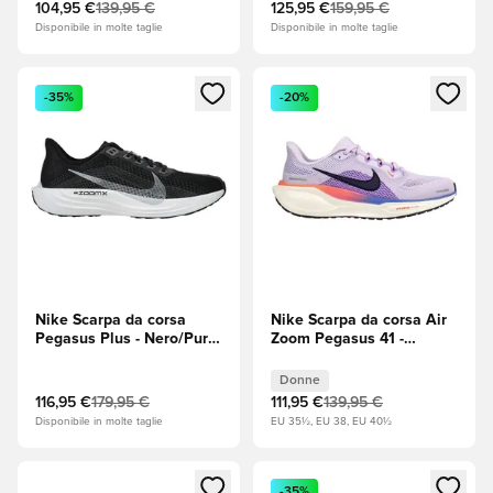
104,95 €
139,95 €
125,95 €
159,95 €
Disponibile in molte taglie
Disponibile in molte taglie
Apre una finestra modale per accedere o registrarsi come m
Apre una finestra modale per
-35%
-20%
Nike Scarpa da corsa
Nike Scarpa da corsa Air
Pegasus Plus - Nero/Pure
Zoom Pegasus 41 -
Platinum (Platino)/Bianco
Nebbia viola/Dinastia
viola Donna
Donne
116,95 €
179,95 €
111,95 €
139,95 €
Disponibile in molte taglie
EU 35½, EU 38, EU 40½
Apre una finestra modale per accedere o registrarsi come m
Apre una finestra modale per
-35%