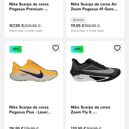
Nike Scarpa da corsa
Nike Scarpa da corsa Air
Pegasus Premium -
Zoom Pegasus 41 Gore-
Crimson (Rosso)/Nero
Tex - Obsidian/Pure
Platinum (Platino)/Nero
Donne
Donna
167,95 €
209,95 €
111,95 €
159,95 €
Disponibile in molte taglie
Disponibile in molte taglie
Apre una finestra modale per accedere o registrarsi come m
Apre una finestra modale per
-35%
-20%
Nike Scarpa da corsa
Nike Scarpa da corsa
Pegasus Plus - Laser
Zoom Fly 6 -
Orange
Nero/Bianco/Smoke Grey
(Arancione)/Indaco/Alabastro/Sail
(Grigio)
(Beige)
116,95 €
179,95 €
135,95 €
169,95 €