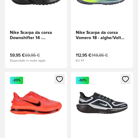
Nike Scarpa da corsa
Nike Scarpa da corsa
Downshifter 14 -
Vomero 18 - alghe/Volt
Nero/Nero/Antracite
(Giallo)/Viola
59,95 €
69,95 €
112,95 €
149,95 €
Disponibile in molte taglie
EU 47
Apre una finestra modale per accedere o registrarsi come m
Apre una finestra modale per
-20%
-30%