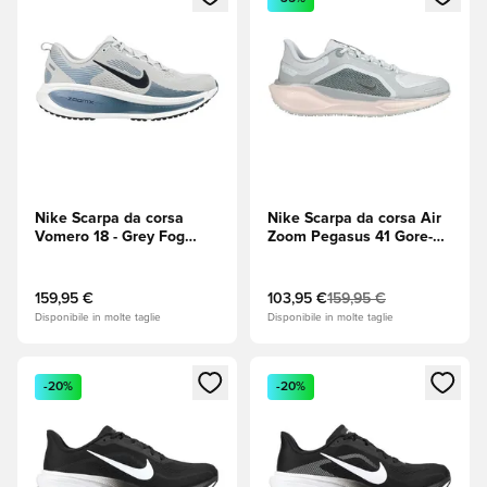
Nike Scarpa da corsa
Nike Scarpa da corsa Air
Vomero 18 - Grey Fog
Zoom Pegasus 41 Gore-
(Grigio)/Obsidian/Bianco
Tex - Pomice
leggera/Argento
metallizzato
159,95 €
103,95 €
159,95 €
Disponibile in molte taglie
Disponibile in molte taglie
Apre una finestra modale per accedere o registrarsi come m
Apre una finestra modale per
-20%
-20%