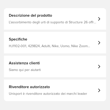
Descrizione del prodotto
L'assorbimento degli urti di supporto di Structure 26 offre
stabilità per la corsa quotidiana. Un'intersuola ReactX a
tutta lunghezza offre una maneggevolezza
ammortizzante ma stabile dal tallone alla punta. Inoltre, un
collaudato sistema di supporto del mesopiede avvolge
Specifiche
l'arco e il tallone per creare una piattaforma solida.
HJ1102-001, 429824, Adulti, Nike, Uomo, Nike Zoom
Structure, Sintetico, Scarpe da corsa, Nero
Assistenza clienti
Siamo qui per aiutarti
Rivenditore autorizzato
Unisport è rivenditore autorizzato dei marchi leader